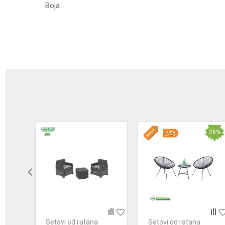
Boja
Ime/Nadimak
Poruka
26
%
Anti-spam zaštita - izračunajte koliko je 6 - 1 :
POŠALJI
Setovi od ratana
Setovi od ratana