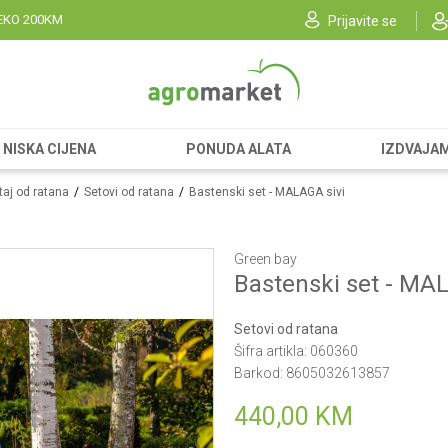
EKO 200KM
Prijavite se
NISKA CIJENA
PONUDA ALATA
IZDVAJA
aj od ratana
Setovi od ratana
Bastenski set - MALAGA sivi
Green bay
Bastenski set - MA
Setovi od ratana
Šifra artikla:
060360
Barkod:
8605032613857
440,00
KM