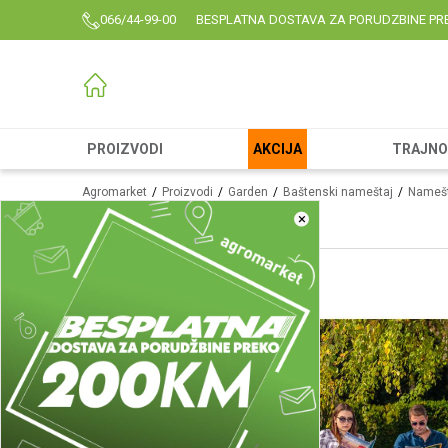
066/44-99-00
BESPLATNA DOSTAVA ZA PORUDZBINE PR
PROIZVODI
AKCIJA
TRAJNO 
Agromarket
Proizvodi
Garden
Baštenski nameštaj
Namešt
×