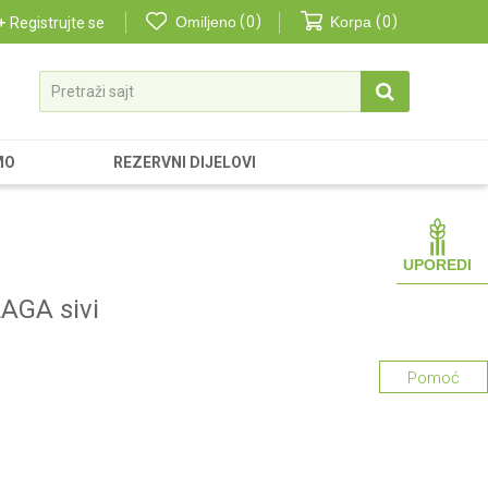
Omiljeno
0
Korpa
0
Registrujte se
Pretraži sajt
MO
REZERVNI DIJELOVI
UPOREDI
LAGA sivi
Pomoć