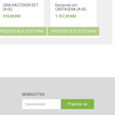
LIRIA BASTENSKI SET
Bastenski set
Bast
(A+B)
CARTAGENA (A+B)
TOU
910,00
KM
1.157,00
KM
2.86
PROIZVOD NIJE DOSTUPAN
PROIZVOD NIJE DOSTUPAN
PROIZ
NEWSLETTER
Prijavite se