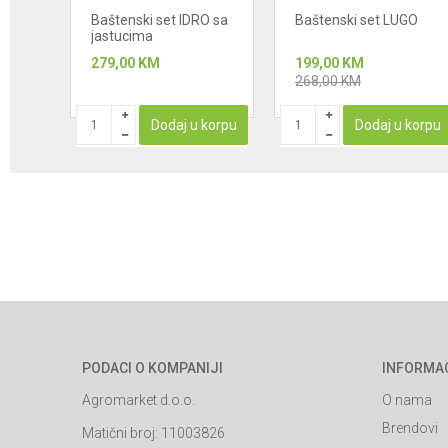
Baštenski set IDRO sa
Baštenski set LUGO
jastucima
279,00
KM
199,00
KM
268,00
KM
korpu
Dodaj u korpu
Dodaj u korpu
PODACI O KOMPANIJI
INFORMA
Agromarket d.o.o.
O nama
Brendovi
Matični broj: 11003826