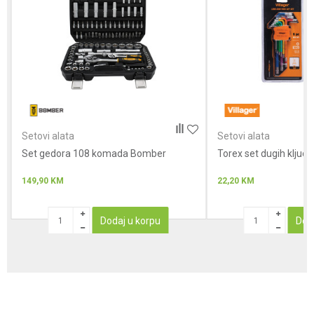
Anti-spam zaštita - izračunajte koliko je 4 + 1 :
Setovi alata
Setovi alata
Set gedora 108 komada Bomber
POŠALJI
Torex set dugih kljuce
149,90
KM
22,20
KM
Dodaj u korpu
Dod