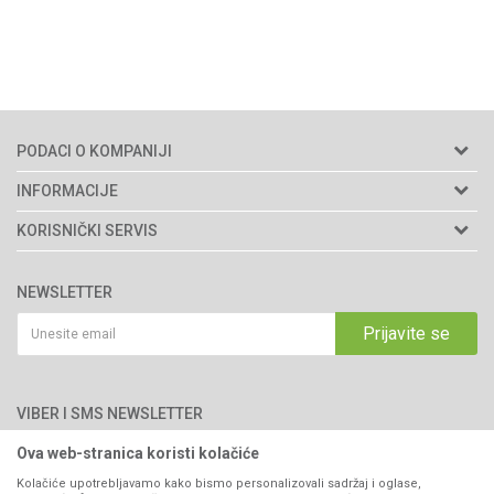
PODACI O KOMPANIJI
Agromarket d.o.o.
INFORMACIJE
Matični broj: 11003826
O nama
KORISNIČKI SERVIS
Brendovi
Adresa: Industrijska zona 2, broj 8B
Uslovi korišćenja i prodaje
76300 Bijeljina
Katalozi
NEWSLETTER
Politika privatnosti
Saradnja
Email:
webshop@agromarket.ba
Kako kupiti
Prijavite se
Blog
066/44-99-00
Isporuka
Najčešća pitanja
Načini plaćanja
PIB: 4402278140003
Kontakt
VIBER I SMS NEWSLETTER
Pravo na odustajanje
Reklamacije
Ova web-stranica koristi kolačiće
Prijavite se
Povraćaj sredstava
Kolačiće upotrebljavamo kako bismo personalizovali sadržaj i oglase,