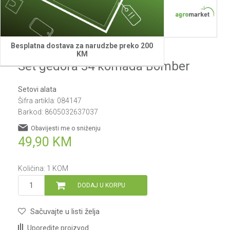
1
2
3
4
Besplatna dostava za narudzbe preko 200
Bomber
KM
Set gedora 34 komada Bomber
Setovi alata
Šifra artikla:
084147
Barkod:
8605032637037
Obavijesti me o sniženju
49,90
KM
Količina:
1
KOM
DODAJ U KORPU
Sačuvajte u listi želja
Uporedite proizvod