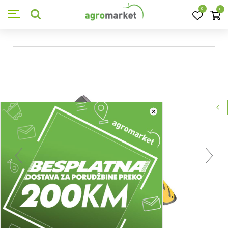
0
0
×