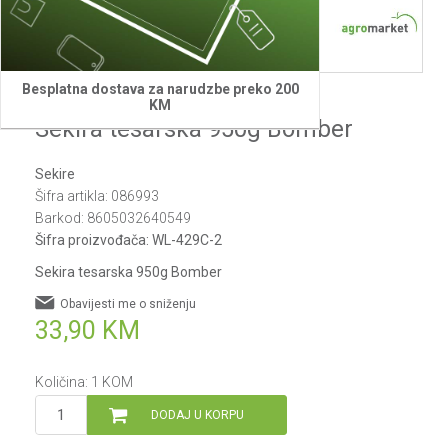
1
2
3
4
5
6
7
Besplatna dostava za narudzbe preko 200
Bomber
KM
Sekira tesarska 950g Bomber
Sekire
Šifra artikla:
086993
Barkod:
8605032640549
Šifra proizvođača:
WL-429C-2
Sekira tesarska 950g Bomber
Obavijesti me o sniženju
33,90
KM
Količina:
1
KOM
DODAJ U KORPU