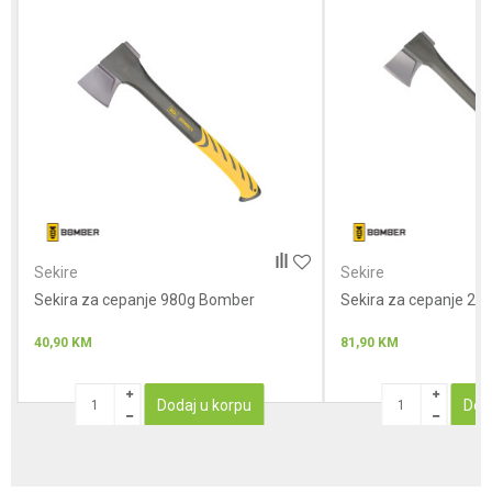
Poruka
Anti-spam zaštita - izračunajte koliko je 9 - 4 :
Sekire
Sekire
Sekira za cepanje 980g Bomber
POŠALJI
Sekira za cepanje 2
40,90
KM
81,90
KM
Dodaj u korpu
Dod