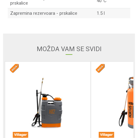
40°C
prskalice
Zapremina rezervoara - prskalice
1.5 l
Ime/Nadimak
Email adresa
MOŽDA VAM SE SVIDI
Poruka
Anti-spam zaštita - izračunajte koliko je 4 + 1 :