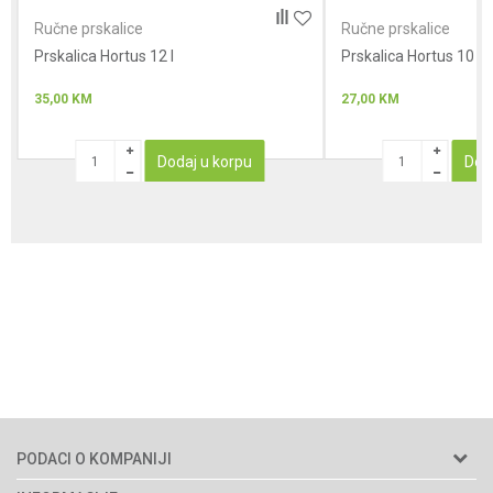
Ručne prskalice
Ručne prskalice
Prskalica Hortus 12 l
POŠALJI
Prskalica Hortus 10
35,00
KM
27,00
KM
Dodaj u korpu
Dod
PODACI O KOMPANIJI