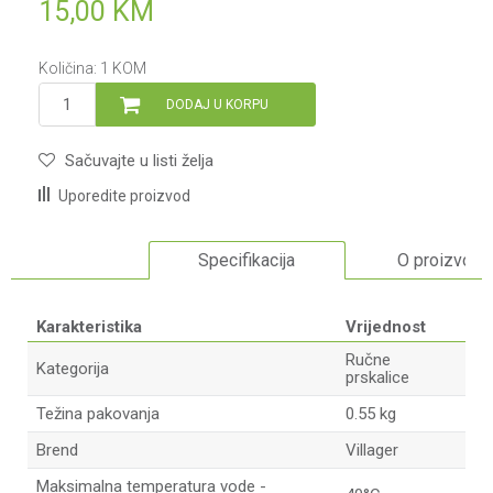
15,00
KM
Količina:
1
KOM
DODAJ U KORPU
Sačuvajte u listi želja
Uporedite proizvod
Specifikacija
O proizvodu
Karakteristika
Vrijednost
Ručne
Kategorija
prskalice
Težina pakovanja
0.55 kg
Brend
Villager
Maksimalna temperatura vode -