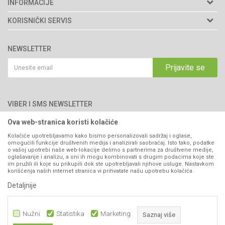
Agromarket d.o.o.
INFORMACIJE
Matični broj: 11003826
O nama
KORISNIČKI SERVIS
Brendovi
Adresa: Industrijska zona 2, broj 8B
Uslovi korišćenja i prodaje
76300 Bijeljina
Katalozi
NEWSLETTER
Politika privatnosti
Saradnja
Email:
webshop@agromarket.ba
Kako kupiti
Prijavite se
Blog
066/44-99-00
Isporuka
Najčešća pitanja
Načini plaćanja
PIB: 4402278140003
Kontakt
VIBER I SMS NEWSLETTER
Pravo na odustajanje
Reklamacije
Ova web-stranica koristi kolačiće
Prijavite se
Povraćaj sredstava
Kolačiće upotrebljavamo kako bismo personalizovali sadržaj i oglase,
omogućili funkcije društvenih medija i analizirali saobraćaj. Isto tako, podatke
Zamjena artikala
o vašoj upotrebi naše web-lokacije delimo s partnerima za društvene medije,
PRATITE NAS
oglašavanje i analizu, a oni ih mogu kombinovati s drugim podacima koje ste
Plaćanje karticama
im pružili ili koje su prikupili dok ste upotrebljavali njihove usluge. Nastavkom
korišćenja naših internet stranica vi prihvatate našu upotrebu kolačića.
Detaljnije
Nužni
Statistika
Marketing
Saznaj više