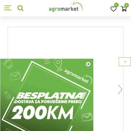
0
0
×