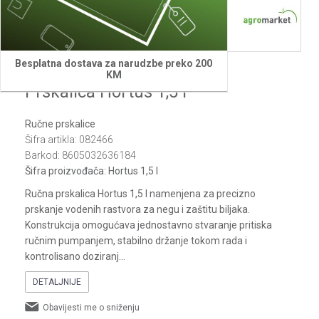
1
2
3
4
5
6
7
Besplatna dostava za narudzbe preko 200
Villager
KM
Prskalica Hortus 1,5 l
Ručne prskalice
Šifra artikla:
082466
Barkod:
8605032636184
Šifra proizvođača:
Hortus 1,5 l
Ručna prskalica Hortus 1,5 l namenjena za precizno
prskanje vodenih rastvora za negu i zaštitu biljaka.
Konstrukcija omogućava jednostavno stvaranje pritiska
ručnim pumpanjem, stabilno držanje tokom rada i
kontrolisano doziranj
...
DETALJNIJE
Obavijesti me o sniženju