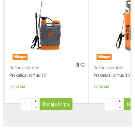
Anti-spam zaštita - izračunajte koliko je 9 - 4 :
POŠALJI
Ručne prskalice
Ručne prskalice
Prskalica Hortus 12 l
Prskalica Hortus 10
35,00
KM
27,00
KM
Dodaj u korpu
Dod