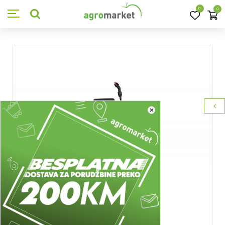
0
0
×