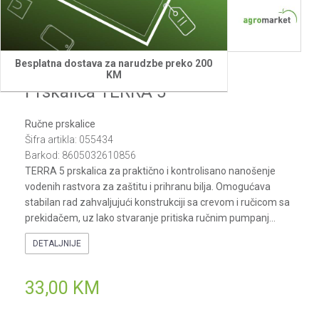
1
2
3
4
Besplatna dostava za narudzbe preko 200
Villager
KM
Prskalica TERRA 5
Ručne prskalice
Šifra artikla:
055434
Barkod:
8605032610856
TERRA 5 prskalica za praktično i kontrolisano nanošenje
vodenih rastvora za zaštitu i prihranu bilja. Omogućava
stabilan rad zahvaljujući konstrukciji sa crevom i ručicom sa
prekidačem, uz lako stvaranje pritiska ručnim pumpanj
...
DETALJNIJE
33,00
KM