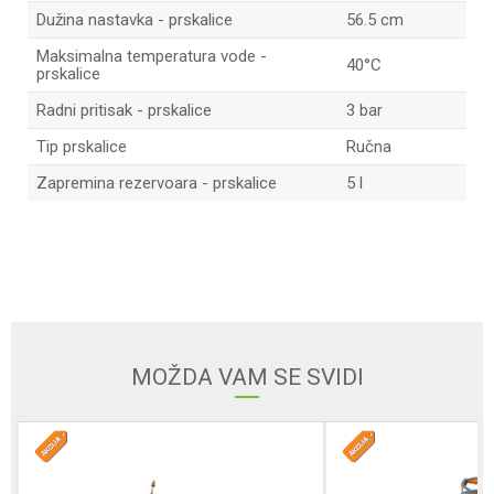
Dužina nastavka - prskalice
56.5 cm
Maksimalna temperatura vode -
40°C
prskalice
Radni pritisak - prskalice
3 bar
Tip prskalice
Ručna
Zapremina rezervoara - prskalice
5 l
Ime/Nadimak
Email adresa
MOŽDA VAM SE SVIDI
Poruka