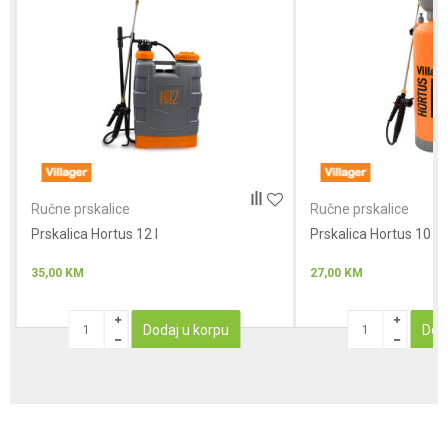
Anti-spam zaštita - izračunajte koliko je 2 + 3 :
POŠALJI
Ručne prskalice
Ručne prskalice
Prskalica Hortus 12 l
Prskalica Hortus 10
35,00
KM
27,00
KM
Dodaj u korpu
Dod