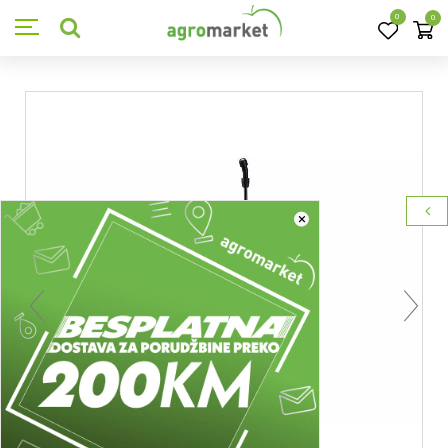
0
0
×