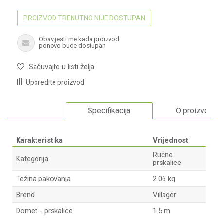
PROIZVOD TRENUTNO NIJE DOSTUPAN
Obavijesti me kada proizvod
ponovo bude dostupan
Sačuvajte u listi želja
Uporedite proizvod
Specifikacija
O proizvodu
Karakteristika
Vrijednost
Ručne
Kategorija
prskalice
Težina pakovanja
2.06 kg
Brend
Villager
Domet - prskalice
1.5 m