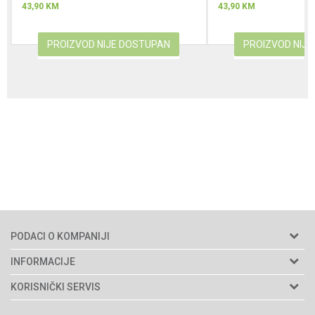
43,90
KM
43,90
KM
PROIZVOD NIJE DOSTUPAN
PROIZVOD NIJ
PODACI O KOMPANIJI
Agromarket d.o.o.
INFORMACIJE
Matični broj: 11003826
O nama
KORISNIČKI SERVIS
Brendovi
Adresa: Industrijska zona 2, broj 8B
Uslovi korišćenja i prodaje