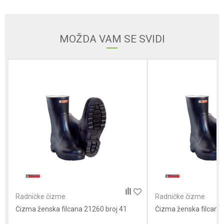
Email adresa
MOŽDA VAM SE SVIDI
Poruka
Anti-spam zaštita - izračunajte koliko je 4 + 1 :
POŠALJI
Radničke čizme
Radničke čizme
Čizma ženska filcana 21260 broj 41
Čizma ženska filcana 