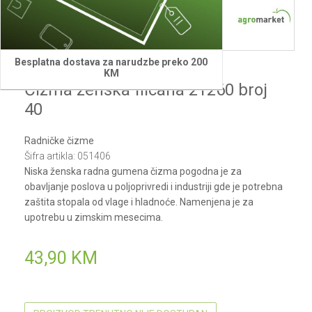
Besplatna dostava za narudzbe preko 200
Tigar
KM
Čizma ženska filcana 21260 broj
40
Radničke čizme
Šifra artikla:
051406
Niska ženska radna gumena čizma pogodna je za
obavljanje poslova u poljoprivredi i industriji gde je potrebna
zaštita stopala od vlage i hladnoće. Namenjena je za
upotrebu u zimskim mesecima.
43,90
KM