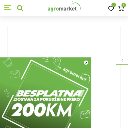
0
0
×