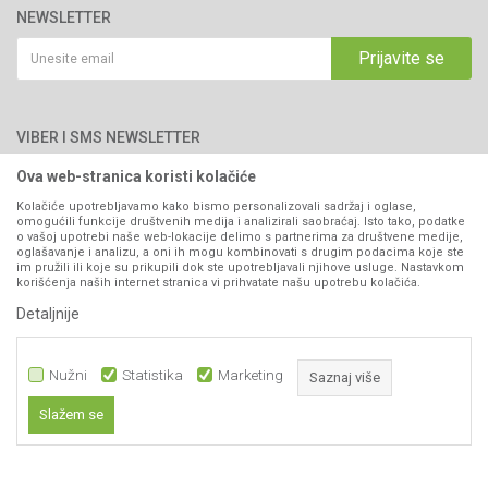
76300 Bijeljina
Katalozi
NEWSLETTER
Politika privatnosti
Saradnja
Email:
webshop@agromarket.ba
Kako kupiti
Prijavite se
Blog
066/44-99-00
Isporuka
Najčešća pitanja
Načini plaćanja
PIB: 4402278140003
Kontakt
VIBER I SMS NEWSLETTER
Pravo na odustajanje
Reklamacije
Ova web-stranica koristi kolačiće
Prijavite se
Povraćaj sredstava
Kolačiće upotrebljavamo kako bismo personalizovali sadržaj i oglase,
omogućili funkcije društvenih medija i analizirali saobraćaj. Isto tako, podatke
Zamjena artikala
o vašoj upotrebi naše web-lokacije delimo s partnerima za društvene medije,
PRATITE NAS
oglašavanje i analizu, a oni ih mogu kombinovati s drugim podacima koje ste
Plaćanje karticama
im pružili ili koje su prikupili dok ste upotrebljavali njihove usluge. Nastavkom
korišćenja naših internet stranica vi prihvatate našu upotrebu kolačića.
Detaljnije
Nužni
Statistika
Marketing
Saznaj više
Slažem se
Nastojimo da budemo što precizniji u opisu proizvoda, prikazu slika i samih
Nužni
cijena, ali ne možemo garantovati da su sve informacije kompletne i bez