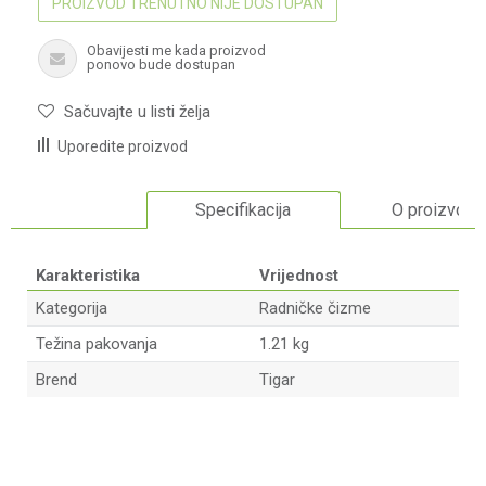
PROIZVOD TRENUTNO NIJE DOSTUPAN
Obavijesti me kada proizvod
ponovo bude dostupan
Sačuvajte u listi želja
Uporedite proizvod
Specifikacija
O proizvodu
Karakteristika
Vrijednost
Kategorija
Radničke čizme
Težina pakovanja
1.21 kg
Brend
Tigar
Ime/Nadimak