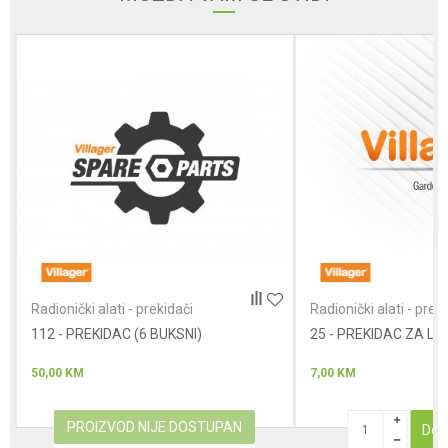
Poruka
Anti-spam zaštita - izračunajte koliko je 6 - 1 :
POŠALJI
Radionički alati - prekidači
Radionički alati - prek
112 - PREKIDAC (6 BUKSNI)
25 - PREKIDAC ZA L
50,00
KM
7,00
KM
PROIZVOD NIJE DOSTUPAN
Dod