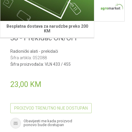
Besplatna dostava za narudzbe preko 200
Villager
KM
38 - Prekidac ON/OFF
Radionički alati - prekidači
Šifra artikla:
052088
Šifra proizvođača:
VLN 433 / 455
23,00
KM
PROIZVOD TRENUTNO NIJE DOSTUPAN
Obavijesti me kada proizvod
ponovo bude dostupan