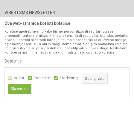
Najčešća pitanja
Načini plaćanja
PIB: 4402278140003
Kontakt
VIBER I SMS NEWSLETTER
Pravo na odustajanje
Reklamacije
Ova web-stranica koristi kolačiće
Prijavite se
Povraćaj sredstava
Kolačiće upotrebljavamo kako bismo personalizovali sadržaj i oglase,
omogućili funkcije društvenih medija i analizirali saobraćaj. Isto tako, podatke
Zamjena artikala
o vašoj upotrebi naše web-lokacije delimo s partnerima za društvene medije,
PRATITE NAS
oglašavanje i analizu, a oni ih mogu kombinovati s drugim podacima koje ste
Plaćanje karticama
im pružili ili koje su prikupili dok ste upotrebljavali njihove usluge. Nastavkom
korišćenja naših internet stranica vi prihvatate našu upotrebu kolačića.
Detaljnije
Nužni
Statistika
Marketing
Saznaj više
Slažem se
Nastojimo da budemo što precizniji u opisu proizvoda, prikazu slika i samih
Nužni
cijena, ali ne možemo garantovati da su sve informacije kompletne i bez
grešaka. Svi artikli prikazani na sajtu su dio naše ponude i ne
Statistika
podrazumijeva da su dostupni u svakom trenutku.
Marketing
Obavezni kolačići čine stranicu upotrebljivom omogućavajući osnovne
www.agromarket.ba
NB SOFT
©2026
, Izrada
. Sva prava zadržana.