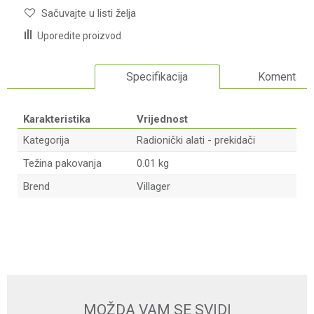
Sačuvajte u listi želja
Uporedite proizvod
Specifikacija
Komentari
Karakteristika
Vrijednost
Kategorija
Radionički alati - prekidači
Težina pakovanja
0.01 kg
Brend
Villager
Ime/Nadimak
Email adresa
MOŽDA VAM SE SVIDI