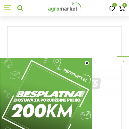
0
0
×