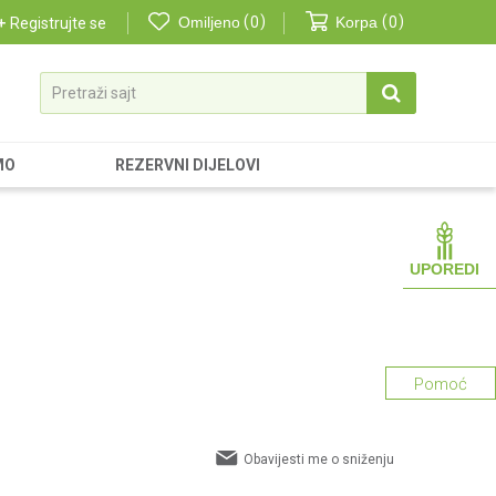
Omiljeno
0
Korpa
0
Registrujte se
Pretraži sajt
MO
REZERVNI DIJELOVI
UPOREDI
Pomoć
Obavijesti me o sniženju