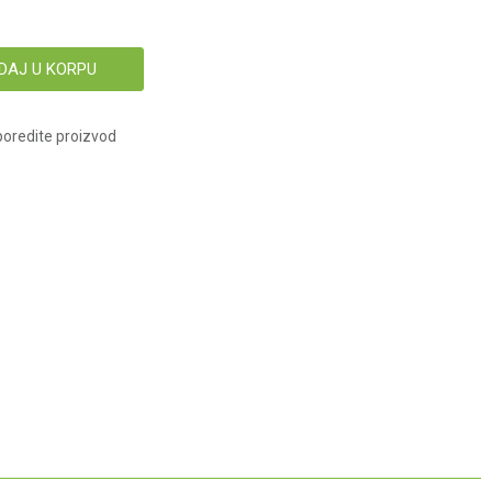
DAJ U KORPU
oredite proizvod