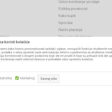
Uslovi korišćenja i prodaje
Politika privatnosti
Kako kupiti
Isporuka
Načini plaćanja
itanja
Pravo na odustajanje
a koristi kolačiće
Reklamacije
vamo kako bismo personalizovali sadržaj i oglase, omogućili funkcije društvenih medi
Povraćaj sredstava
ko, podatke o vašoj upotrebi naše web-lokacije delimo s partnerima za društvene medi
ogu kombinovati s drugim podacima koje ste im pružili ili koje su prikupili dok ste up
Zamjena artikala
orišćenja naših internet stranica vi prihvatate našu upotrebu kolačića.
Plaćanje karticama
tatistika
Marketing
Saznaj više
Obavezni kolačići čine stranicu upotrebljivom omogućavajući osnov
ika i samih cijena, ali ne možemo garantovati da su sve informacije kompletne i be
što su navigacija stranicom i pristup zaštićenim područjima. Sajt kor
podrazumijeva da su dostupni u svakom trenutku.
koji su nužni za ispravno funkcionisanje naše web stranice kako b
pojedine tehničke funkcije i tako Vam osigurali pozitivno korisničko
www.agromarket.ba
NB SOFT
©2026
, Izrada
. Sva prava zadržana.