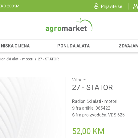
EKO 200KM
Prijavite se
NISKA CIJENA
PONUDA ALATA
IZDVAJA
onički alati - motori
27 - STATOR
Villager
27 - STATOR
Radionički alati - motori
Šifra artikla:
065422
Šifra proizvođača:
VDS 625
52,00
KM