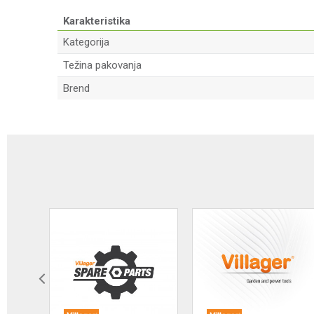
Karakteristika
Kategorija
Težina pakovanja
Brend
Ime/Nadimak
Poruka
Anti-spam zaštita - izračunajte koliko je 2 + 3 :