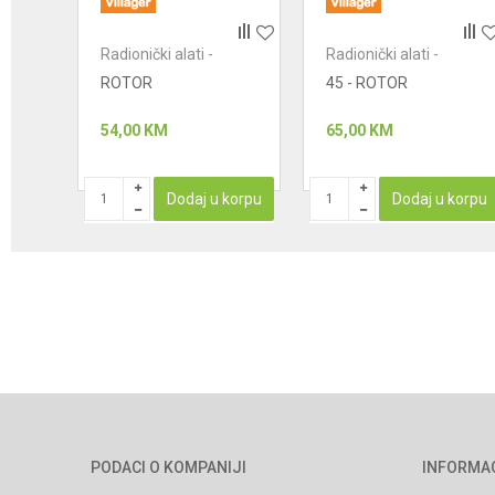
Radionički alati -
Radionički alati -
POŠALJI
motori
motori
ROTOR
45 - ROTOR
54,00
KM
65,00
KM
korpu
Dodaj u korpu
Dodaj u korpu
PODACI O KOMPANIJI
INFORMA