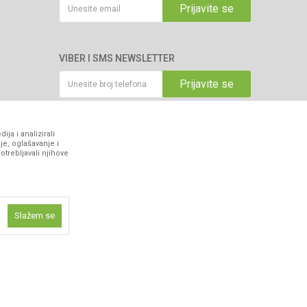
Prijavite se
VIBER I SMS NEWSLETTER
Prijavite se
PRATITE NAS
ja i analizirali
je, oglašavanje i
otrebljavali njihove
Slažem se
ne funkcije kao
z grešaka. Svi artikli prikazani na sajtu su dio naše ponude i ne
isti kolačiće
ismo omogućili
 iskustvo.