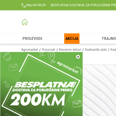
066/44-99-00
BESPLATNA DOSTAVA ZA PORUDZBINE PR
PROIZVODI
AKCIJA
TRAJNO 
Agromarket
Proizvodi
Rezervni delovi
Radionički alati
Radi
×