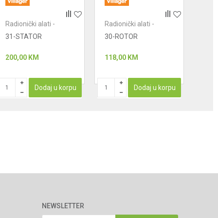
Radionički alati -
Radionički alati -
Radio
motori
motori
moto
31-STATOR
30-ROTOR
46 
200,00
KM
118,00
KM
51,0
Dodaj u korpu
Dodaj u korpu
NEWSLETTER