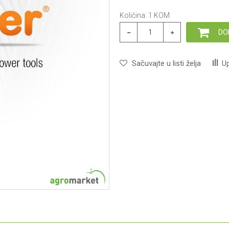
Količina:
1
KOM
DO
Sačuvajte u listi želja
Up