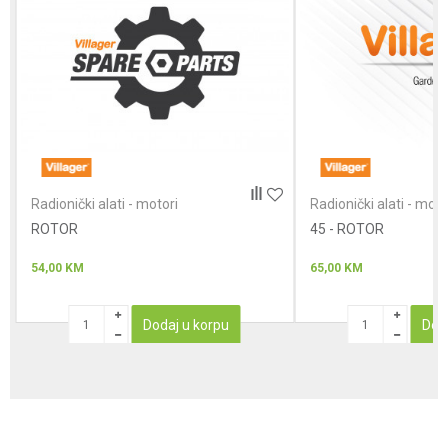
Poruka
Anti-spam zaštita - izračunajte koliko je 6 - 1 :
Radionički alati - motori
Radionički alati - moto
ROTOR
POŠALJI
45 - ROTOR
54,00
KM
65,00
KM
Dodaj u korpu
Dod