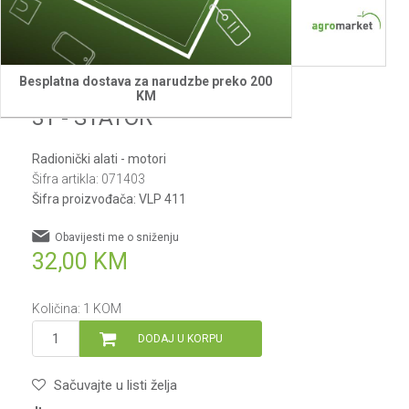
Besplatna dostava za narudzbe preko 200
Villager
KM
31 - STATOR
Radionički alati - motori
Šifra artikla:
071403
Šifra proizvođača:
VLP 411
Obavijesti me o sniženju
32,00
KM
Količina:
1
KOM
DODAJ U KORPU
Sačuvajte u listi želja