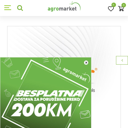
0
0
×