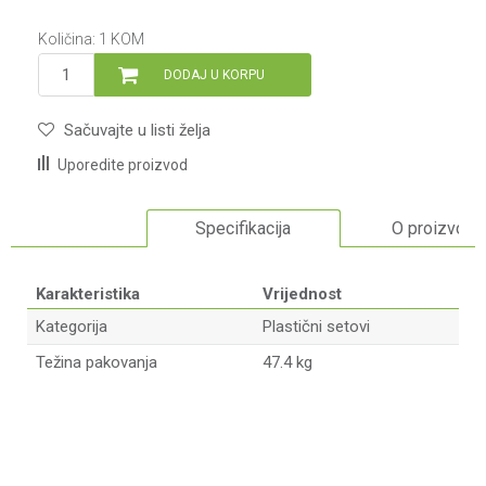
Količina:
1
KOM
DODAJ U KORPU
Sačuvajte u listi želja
Uporedite proizvod
Specifikacija
O proizvodu
Karakteristika
Vrijednost
Kategorija
Plastični setovi
Težina pakovanja
47.4 kg
Ime/Nadimak
Email adresa