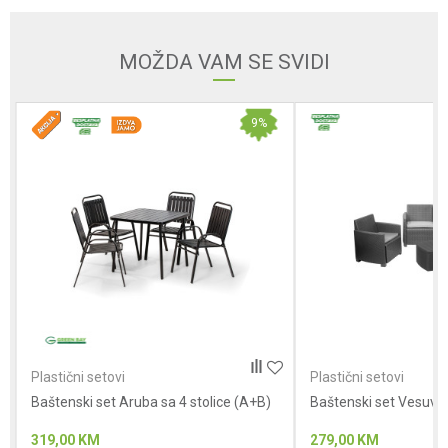
MOŽDA VAM SE SVIDI
Poruka
9
%
Anti-spam zaštita - izračunajte koliko je 9 - 4 :
POŠALJI
Plastični setovi
Plastični setovi
Baštenski set Aruba sa 4 stolice (A+B)
Baštenski set Vesuvio
319,00
KM
279,00
KM