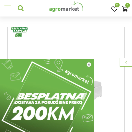
0
0
×