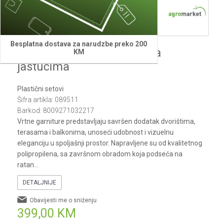
Besplatna dostava za narudzbe preko 200
Baštenski set Garda beli sa
KM
jastucima
Plastični setovi
Šifra artikla:
089511
Barkod:
8009271032217
Vrtne garniture predstavljaju savršen dodatak dvorištima,
terasama i balkonima, unoseći udobnost i vizuelnu
eleganciju u spoljašnji prostor. Napravljene su od kvalitetnog
polipropilena, sa završnom obradom koja podseća na
ratan
...
DETALJNIJE
Obavijesti me o sniženju
399,00
KM