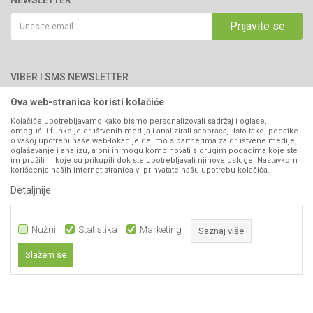
NEWSLETTER
Politika privatnosti
Saradnja
Email:
webshop@agromarket.ba
Kako kupiti
Prijavite se
Blog
066/44-99-00
Isporuka
Najčešća pitanja
Načini plaćanja
PIB: 4402278140003
Kontakt
VIBER I SMS NEWSLETTER
Pravo na odustajanje
Reklamacije
Ova web-stranica koristi kolačiće
Prijavite se
Povraćaj sredstava
Kolačiće upotrebljavamo kako bismo personalizovali sadržaj i oglase,
omogućili funkcije društvenih medija i analizirali saobraćaj. Isto tako, podatke
Zamjena artikala
o vašoj upotrebi naše web-lokacije delimo s partnerima za društvene medije,
PRATITE NAS
oglašavanje i analizu, a oni ih mogu kombinovati s drugim podacima koje ste
Plaćanje karticama
im pružili ili koje su prikupili dok ste upotrebljavali njihove usluge. Nastavkom
korišćenja naših internet stranica vi prihvatate našu upotrebu kolačića.
Detaljnije
Nužni
Statistika
Marketing
Saznaj više
Slažem se
399,00
KM
DODAJ U KORPU
Nastojimo da budemo što precizniji u opisu proizvoda, prikazu slika i samih
Nužni
cijena, ali ne možemo garantovati da su sve informacije kompletne i bez
grešaka. Svi artikli prikazani na sajtu su dio naše ponude i ne
Statistika