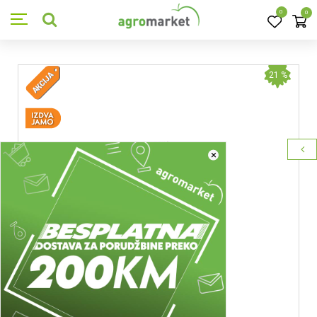
0
0
21
%
×