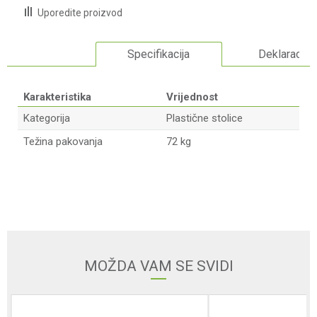
Uporedite proizvod
Specifikacija
Deklaracija
Karakteristika
Vrijednost
Kategorija
Plastične stolice
Težina pakovanja
72 kg
Ime/Nadimak
Email adresa
MOŽDA VAM SE SVIDI
Poruka