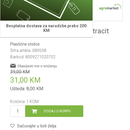
Besplatna dostava za narudzbe preko 200
Baštenska stolica Duke antracit
KM
Plastične stolice
Šifra artikla:
089508
Barkod:
8009271020702
Obavijesti me o sniženju
39,00
KM
31,00
KM
Ušteda:
8,00
KM
Količina:
1
KOM
DODAJ U KORPU
Sačuvajte u listi želja