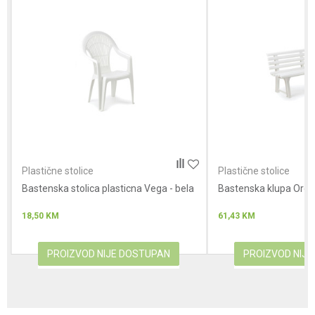
Anti-spam zaštita - izračunajte koliko je 9 - 4 :
POŠALJI
Plastične stolice
Plastične stolice
Bastenska stolica plasticna Vega - bela
Bastenska klupa Orchi
18,50
KM
61,43
KM
PROIZVOD NIJE DOSTUPAN
PROIZVOD NIJ