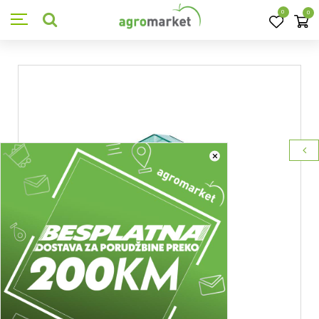
0
0
×