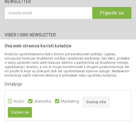
Katalozi
NEWSLETTER
Politika privatnosti
Saradnja
Email:
webshop@agromarket.ba
Kako kupiti
Prijavite se
Blog
066/44-99-00
Isporuka
Najčešća pitanja
Načini plaćanja
PIB: 4402278140003
Kontakt
VIBER I SMS NEWSLETTER
Pravo na odustajanje
Reklamacije
Ova web-stranica koristi kolačiće
Prijavite se
Povraćaj sredstava
Kolačiće upotrebljavamo kako bismo personalizovali sadržaj i oglase,
omogućili funkcije društvenih medija i analizirali saobraćaj. Isto tako, podatke
Zamjena artikala
o vašoj upotrebi naše web-lokacije delimo s partnerima za društvene medije,
PRATITE NAS
oglašavanje i analizu, a oni ih mogu kombinovati s drugim podacima koje ste
Plaćanje karticama
im pružili ili koje su prikupili dok ste upotrebljavali njihove usluge. Nastavkom
korišćenja naših internet stranica vi prihvatate našu upotrebu kolačića.
Detaljnije
Nužni
Statistika
Marketing
Saznaj više
Slažem se
58,50
KM
DODAJ U KORPU
Nastojimo da budemo što precizniji u opisu proizvoda, prikazu slika i samih
Nužni
cijena, ali ne možemo garantovati da su sve informacije kompletne i bez