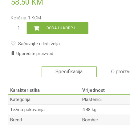
58,50
KM
Količina:
1
KOM
DODAJ U KORPU
Sačuvajte u listi želja
Uporedite proizvod
Specifikacija
O proizvodu
Karakteristika
Vrijednost
Kategorija
Plastenici
Težina pakovanja
4.48 kg
Brend
Bomber
Ime/Nadimak