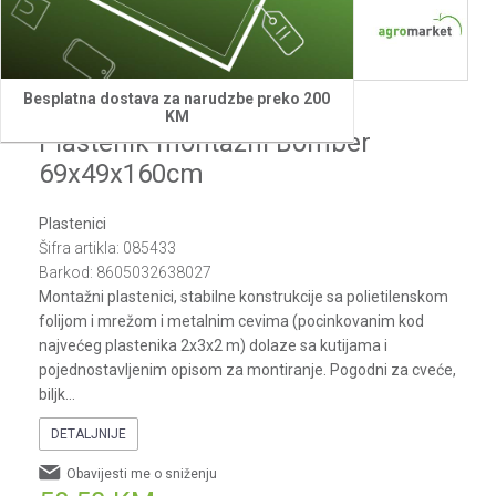
Besplatna dostava za narudzbe preko 200
Bomber
KM
Plastenik montažni Bomber
69x49x160cm
Plastenici
Šifra artikla:
085433
Barkod:
8605032638027
Montažni plastenici, stabilne konstrukcije sa polietilenskom
folijom i mrežom i metalnim cevima (pocinkovanim kod
najvećeg plastenika 2x3x2 m) dolaze sa kutijama i
pojednostavljenim opisom za montiranje. Pogodni za cveće,
biljk
...
DETALJNIJE
Obavijesti me o sniženju