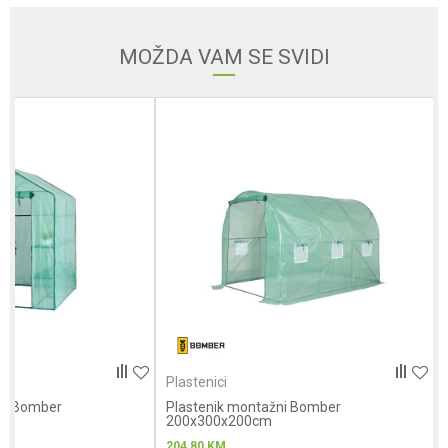
Email adresa
MOŽDA VAM SE SVIDI
Poruka
Anti-spam zaštita - izračunajte koliko je 9 - 4 :
Plastenici
POŠALJI
ni Bomber
Plastenik montažni Bomber
200x300x200cm
204,80
KM