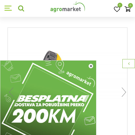
0
0
×