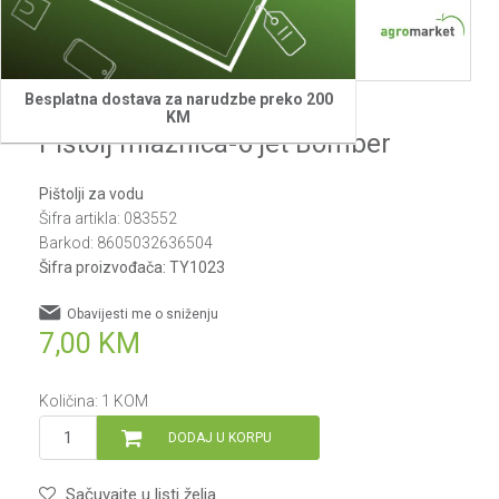
1
2
Besplatna dostava za narudzbe preko 200
Bomber
KM
Pištolj mlaznica-6 jet Bomber
Pištolji za vodu
Šifra artikla:
083552
Barkod:
8605032636504
Šifra proizvođača:
TY1023
Obavijesti me o sniženju
7,00
KM
Količina:
1
KOM
DODAJ U KORPU
Sačuvajte u listi želja