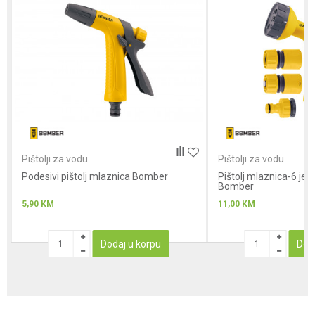
Poruka
Anti-spam zaštita - izračunajte koliko je 2 + 3 :
Pištolji za vodu
Pištolji za vodu
Podesivi pištolj mlaznica Bomber
POŠALJI
Pištolj mlaznica-6 je
Bomber
5,90
KM
11,00
KM
Dodaj u korpu
Dod