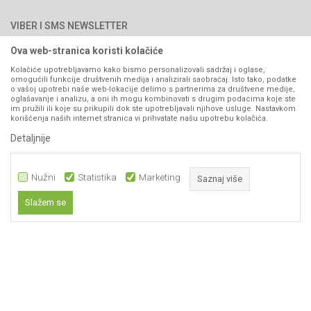
Najčešća pitanja
Načini plaćanja
PIB: 4402278140003
Kontakt
VIBER I SMS NEWSLETTER
Pravo na odustajanje
Reklamacije
Ova web-stranica koristi kolačiće
Prijavite se
Povraćaj sredstava
Kolačiće upotrebljavamo kako bismo personalizovali sadržaj i oglase,
omogućili funkcije društvenih medija i analizirali saobraćaj. Isto tako, podatke
Zamjena artikala
o vašoj upotrebi naše web-lokacije delimo s partnerima za društvene medije,
PRATITE NAS
oglašavanje i analizu, a oni ih mogu kombinovati s drugim podacima koje ste
Plaćanje karticama
im pružili ili koje su prikupili dok ste upotrebljavali njihove usluge. Nastavkom
korišćenja naših internet stranica vi prihvatate našu upotrebu kolačića.
Detaljnije
Nužni
Statistika
Marketing
Saznaj više
Slažem se
Nastojimo da budemo što precizniji u opisu proizvoda, prikazu slika i samih
Nužni
cijena, ali ne možemo garantovati da su sve informacije kompletne i bez
grešaka. Svi artikli prikazani na sajtu su dio naše ponude i ne
Statistika
podrazumijeva da su dostupni u svakom trenutku.
Marketing
Obavezni kolačići čine stranicu upotrebljivom omogućavajući osnovne
www.agromarket.ba
NB SOFT
©2026
, Izrada
. Sva prava zadržana.
funkcije kao što su navigacija stranicom i pristup zaštićenim područjima.