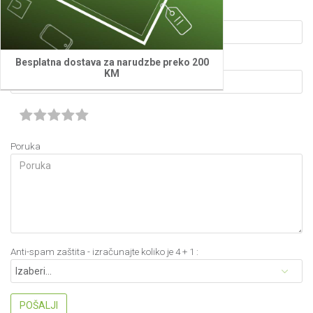
Ime/Nadimak
Email adresa
Besplatna dostava za narudzbe preko 200
KM
Poruka
Anti-spam zaštita - izračunajte koliko je 4 + 1 :
POŠALJI