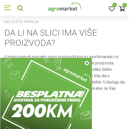
0
0
NAJČEŠĆA PITANJA
DA LI NA SLICI IMA VIŠE
PROIZVODA?
U našoj ponudi ima jako puno proizvoda koji su asortimanski i iz
×
tog razloga na jednoj slici može biti prikazano više proizvoda
(iskazana cijena odnosi se na jedan proizvod). Ukoliko želite
naručiti određeni proizvod iz asortimana, molimo Vas da u
napomeni tačno naznačite koji proizvod sa slike želite. U slučaju da
proizvod koji ste naveli u napomeni nemamo, operater će Vas
kontaktirati u najkraćem mogućem roku.
Podeli