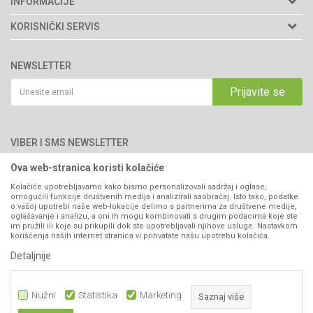
INFORMACIJE
Matični broj: 11003826
O nama
KORISNIČKI SERVIS
Brendovi
Adresa: Industrijska zona 2, broj 8B
Uslovi korišćenja i prodaje
76300 Bijeljina
Katalozi
NEWSLETTER
Politika privatnosti
Saradnja
Email:
webshop@agromarket.ba
Kako kupiti
Prijavite se
Blog
066/44-99-00
Isporuka
Najčešća pitanja
Načini plaćanja
PIB: 4402278140003
Kontakt
VIBER I SMS NEWSLETTER
Pravo na odustajanje
Reklamacije
Ova web-stranica koristi kolačiće
Prijavite se
Povraćaj sredstava
Kolačiće upotrebljavamo kako bismo personalizovali sadržaj i oglase,
omogućili funkcije društvenih medija i analizirali saobraćaj. Isto tako, podatke
Zamjena artikala
o vašoj upotrebi naše web-lokacije delimo s partnerima za društvene medije,
PRATITE NAS
oglašavanje i analizu, a oni ih mogu kombinovati s drugim podacima koje ste
Plaćanje karticama
im pružili ili koje su prikupili dok ste upotrebljavali njihove usluge. Nastavkom
korišćenja naših internet stranica vi prihvatate našu upotrebu kolačića.
Detaljnije
Nužni
Statistika
Marketing
Saznaj više