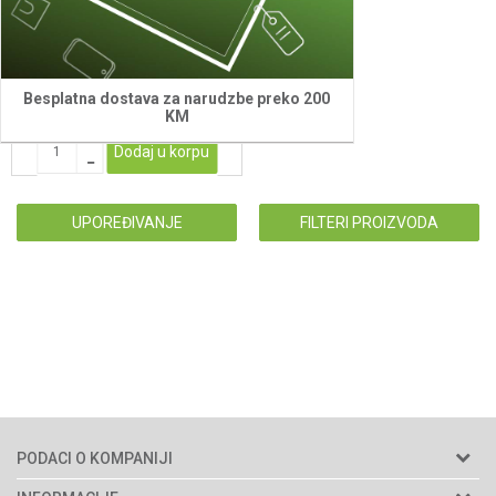
multifunkcionalni alat
Villager VLN 1024
120,00
KM
Besplatna dostava za narudzbe preko 200
KM
Dodaj u korpu
UPOREĐIVANJE
FILTERI PROIZVODA
PODACI O KOMPANIJI
Agromarket d.o.o.