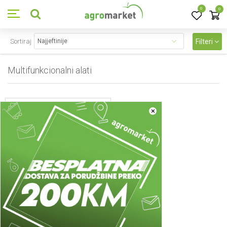
0
0
Sortiraj
Filteri
Multifunkcionalni alati
1
proizvoda
×
Fuse multifunkcionalni alati
FUSE akumulatorski