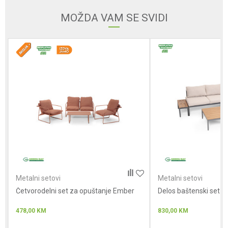
Email adresa
MOŽDA VAM SE SVIDI
Poruka
Anti-spam zaštita - izračunajte koliko je 2 + 3 :
Metalni setovi
Metalni setovi
Četvorodelni set za opuštanje Ember
POŠALJI
Delos baštenski set
478,00
KM
830,00
KM