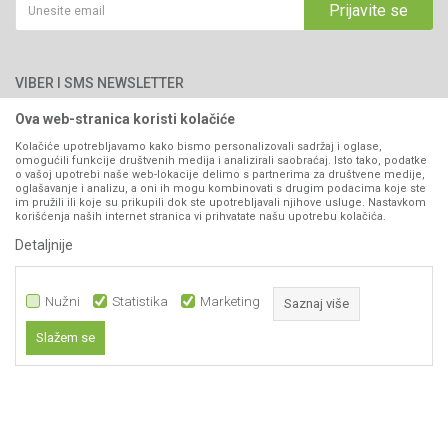
Kako kupiti
Prijavite se
Blog
066/44-99-00
Isporuka
Najčešća pitanja
Načini plaćanja
PIB: 4402278140003
Kontakt
VIBER I SMS NEWSLETTER
Pravo na odustajanje
Reklamacije
Ova web-stranica koristi kolačiće
Prijavite se
Povraćaj sredstava
Kolačiće upotrebljavamo kako bismo personalizovali sadržaj i oglase,
omogućili funkcije društvenih medija i analizirali saobraćaj. Isto tako, podatke
Zamjena artikala
o vašoj upotrebi naše web-lokacije delimo s partnerima za društvene medije,
PRATITE NAS
oglašavanje i analizu, a oni ih mogu kombinovati s drugim podacima koje ste
Plaćanje karticama
im pružili ili koje su prikupili dok ste upotrebljavali njihove usluge. Nastavkom
korišćenja naših internet stranica vi prihvatate našu upotrebu kolačića.
Detaljnije
Nužni
Statistika
Marketing
Saznaj više
Slažem se
142,00
KM
DODAJ U KORPU
Nastojimo da budemo što precizniji u opisu proizvoda, prikazu slika i samih
Nužni
cijena, ali ne možemo garantovati da su sve informacije kompletne i bez
grešaka. Svi artikli prikazani na sajtu su dio naše ponude i ne
Statistika
podrazumijeva da su dostupni u svakom trenutku.