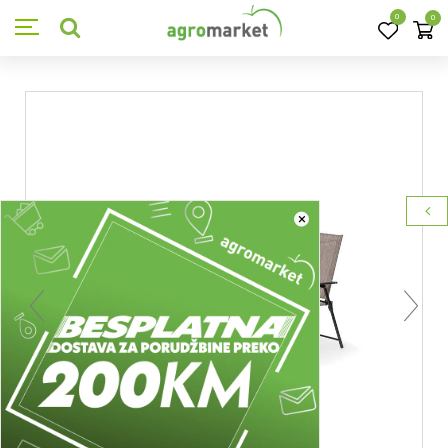
0
0
×