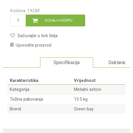
Količina:
1
KOM
DODAJ U KORPU
Sačuvajte u listi želja
Uporedite proizvod
Specifikacija
Deklaracija
Karakteristika
Vrijednost
Kategorija
Metalni setovi
Težina pakovanja
13.5 kg
Brend
Green bay
Ime/Nadimak