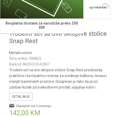
1
2
3
4
5
6
7
8
Besplatna dostava za narudzbe preko 200
Green bay
KM
Trodelni set sa dve sklopive stolice
Snap Rest
Metalni setovi
Šifra artikla:
088825
Barkod:
8605032642857
Trodelni set sa dve sklopive stolice Snap Rest predstavlja
praktično i kompaktno rešenje za uređenje balkona, terasa i
manjih baštenskih prostora. Dizajniran je tako da pruži
udoban kutak za svakodnevni predah, ispijanje kafe i
...
DETALJNIJE
Obavijesti me o sniženju
142,00
KM