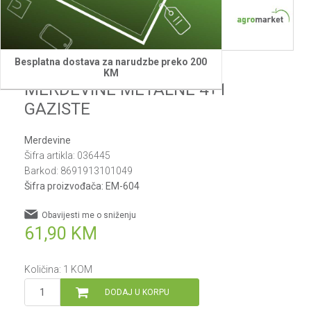
Besplatna dostava za narudzbe preko 200
Agromarket
KM
MERDEVINE METALNE 4+1
GAZISTE
Merdevine
Šifra artikla:
036445
Barkod:
8691913101049
Šifra proizvođača:
EM-604
Obavijesti me o sniženju
61,90
KM
Količina:
1
KOM
DODAJ U KORPU