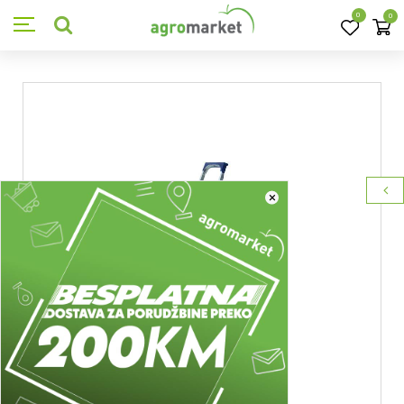
0
0
×