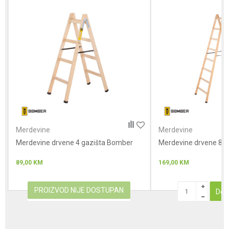
Poruka
Anti-spam zaštita - izračunajte koliko je 9 - 4 :
Merdevine
Merdevine
Merdevine drvene 4 gazišta Bomber
POŠALJI
Merdevine drvene 8 
89,00
KM
169,00
KM
PROIZVOD NIJE DOSTUPAN
Dod