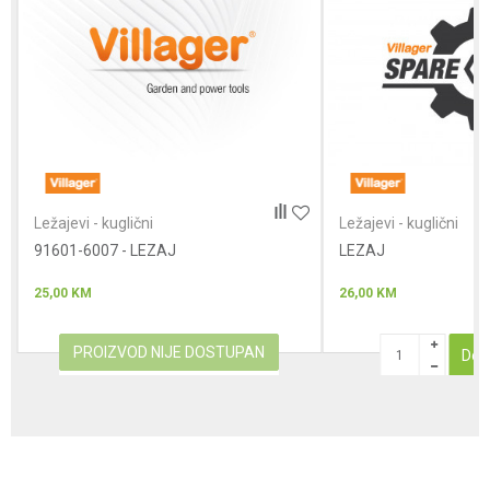
Poruka
Anti-spam zaštita - izračunajte koliko je 2 + 3 :
Ležajevi - kuglični
Ležajevi - kuglični
91601-6007 - LEZAJ
POŠALJI
LEZAJ
25,00
KM
26,00
KM
PROIZVOD NIJE DOSTUPAN
Dod