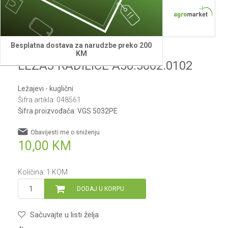
Besplatna dostava za narudzbe preko 200
Villager
KM
LEZAJ RADILICE A50.5002.0102
Ležajevi - kuglični
Šifra artikla:
048561
Šifra proizvođača:
VGS 5032PE
Obavijesti me o sniženju
10,00
KM
Količina:
1
KOM
DODAJ U KORPU
Sačuvajte u listi želja