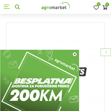
0
0
×