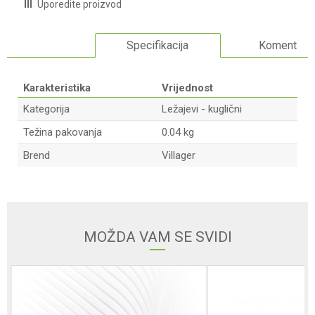
Uporedite proizvod
Specifikacija
Komentari
Karakteristika
Vrijednost
Kategorija
Ležajevi - kuglični
Težina pakovanja
0.04 kg
Brend
Villager
Ime/Nadimak
Email adresa
MOŽDA VAM SE SVIDI