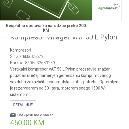
1
2
3
Besplatna dostava za narudzbe preko 200
Villager
KM
Kompresor Villager VAT 50 L Pylon
Kompresori
Šifra artikla:
086721
Barkod:
8605032639239
Vertikalni kompresor VAT 50 L Pylon predstavlja snažan i
pouzdan uređaj namenjen generisanju komprimovanog
vazduha za različite pneumatske alate i potrebe. Opremljen
je rezervoarom od 50 litara, motorom snage 1500 W i
sistemom
...
DETALJNIJE
Obavijesti me o sniženju
450,00
KM