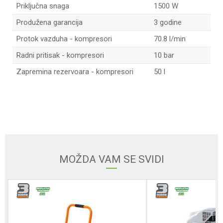
Priključna snaga
1500 W
Produžena garancija
3 godine
Protok vazduha - kompresori
70.8 l/min
Radni pritisak - kompresori
10 bar
Zapremina rezervoara - kompresori
50 l
Ime/Nadimak
Email adresa
MOŽDA VAM SE SVIDI
Poruka