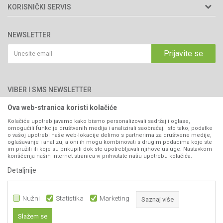
Matični broj: 11003826
O nama
KORISNIČKI SERVIS
Brendovi
Adresa: Industrijska zona 2, broj 8B
Uslovi korišćenja i prodaje
76300 Bijeljina
Katalozi
NEWSLETTER
Politika privatnosti
Saradnja
Email:
webshop@agromarket.ba
Kako kupiti
Prijavite se
Blog
066/44-99-00
Isporuka
Najčešća pitanja
Načini plaćanja
PIB: 4402278140003
Kontakt
VIBER I SMS NEWSLETTER
Pravo na odustajanje
Reklamacije
Ova web-stranica koristi kolačiće
Prijavite se
Povraćaj sredstava
Kolačiće upotrebljavamo kako bismo personalizovali sadržaj i oglase,
omogućili funkcije društvenih medija i analizirali saobraćaj. Isto tako, podatke
Zamjena artikala
o vašoj upotrebi naše web-lokacije delimo s partnerima za društvene medije,
PRATITE NAS
oglašavanje i analizu, a oni ih mogu kombinovati s drugim podacima koje ste
Plaćanje karticama
im pružili ili koje su prikupili dok ste upotrebljavali njihove usluge. Nastavkom
korišćenja naših internet stranica vi prihvatate našu upotrebu kolačića.
Detaljnije
Nužni
Statistika
Marketing
Saznaj više
Slažem se