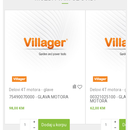
Poruka
Anti-spam zaštita - izračunajte koliko je 9 - 4 :
POŠALJI
Delovi 4T motora - glave
Delovi 4T motora - gl
75490070000 - GLAVA MOTORA
00321025100 - GLA
MOTORA
98,00
KM
62,00
KM
Dodaj u korpu
Dod