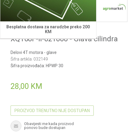
Besplatna dostava za narudzbe preko 200
Villager
KM
XQ168F-II-021000 - Glava cilindra
Delovi 4T motora - glave
Šifra artikla:
032149
Šifra proizvođača:
HPWP 30
28,00
KM
PROIZVOD TRENUTNO NIJE DOSTUPAN
Obavijesti me kada proizvod
ponovo bude dostupan