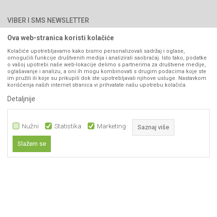
Najčešća pitanja
Načini plaćanja
PIB: 4402278140003
Kontakt
VIBER I SMS NEWSLETTER
Pravo na odustajanje
Reklamacije
Ova web-stranica koristi kolačiće
Prijavite se
Povraćaj sredstava
Kolačiće upotrebljavamo kako bismo personalizovali sadržaj i oglase,
omogućili funkcije društvenih medija i analizirali saobraćaj. Isto tako, podatke
Zamjena artikala
o vašoj upotrebi naše web-lokacije delimo s partnerima za društvene medije,
PRATITE NAS
oglašavanje i analizu, a oni ih mogu kombinovati s drugim podacima koje ste
Plaćanje karticama
im pružili ili koje su prikupili dok ste upotrebljavali njihove usluge. Nastavkom
korišćenja naših internet stranica vi prihvatate našu upotrebu kolačića.
Detaljnije
Nužni
Statistika
Marketing
Saznaj više
Slažem se
Nastojimo da budemo što precizniji u opisu proizvoda, prikazu slika i samih
Nužni
cijena, ali ne možemo garantovati da su sve informacije kompletne i bez
grešaka. Svi artikli prikazani na sajtu su dio naše ponude i ne
Statistika
podrazumijeva da su dostupni u svakom trenutku.
Marketing
Obavezni kolačići čine stranicu upotrebljivom omogućavajući osnovne
www.agromarket.ba
NB SOFT
©2026
, Izrada
. Sva prava zadržana.