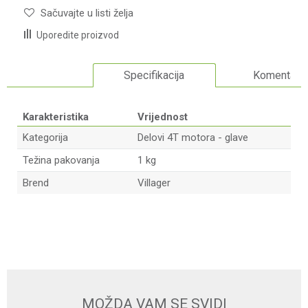
Sačuvajte u listi želja
Uporedite proizvod
Specifikacija
Komentari
Karakteristika
Vrijednost
Kategorija
Delovi 4T motora - glave
Težina pakovanja
1 kg
Brend
Villager
Ime/Nadimak
Email adresa
MOŽDA VAM SE SVIDI