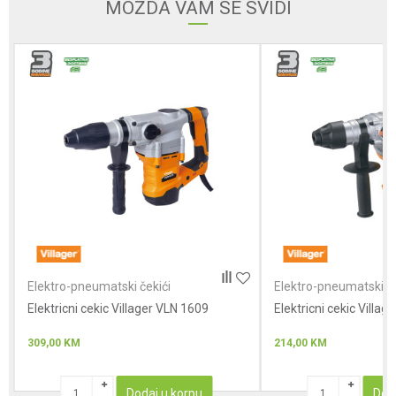
MOŽDA VAM SE SVIDI
Poruka
Anti-spam zaštita - izračunajte koliko je 4 + 1 :
POŠALJI
Elektro-pneumatski čekići
Elektro-pneumatski če
Elektricni cekic Villager VLN 1609
Elektricni cekic Villa
309,00
KM
214,00
KM
Dodaj u korpu
Dod