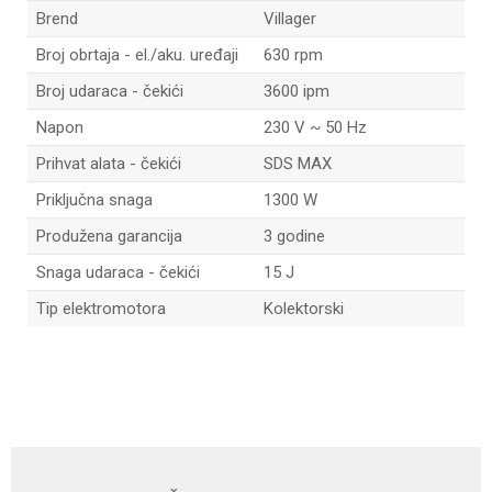
Brend
Villager
Broj obrtaja - el./aku. uređaji
630 rpm
Broj udaraca - čekići
3600 ipm
Napon
230 V ~ 50 Hz
Prihvat alata - čekići
SDS MAX
Priključna snaga
1300 W
Produžena garancija
3 godine
Snaga udaraca - čekići
15 J
Tip elektromotora
Kolektorski
Ime/Nadimak
Email adresa