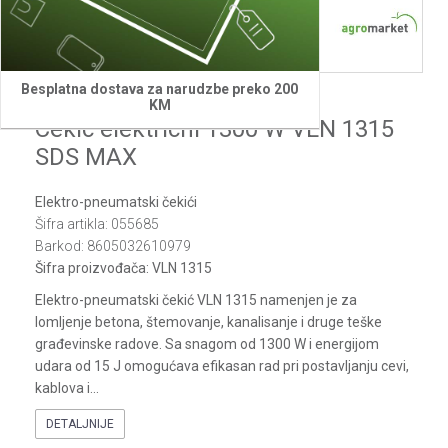
1
2
3
Besplatna dostava za narudzbe preko 200
Villager
KM
Cekic elektricni 1300 W VLN 1315
SDS MAX
Elektro-pneumatski čekići
Šifra artikla:
055685
Barkod:
8605032610979
Šifra proizvođača:
VLN 1315
Elektro-pneumatski čekić VLN 1315 namenjen je za
lomljenje betona, štemovanje, kanalisanje i druge teške
građevinske radove. Sa snagom od 1300 W i energijom
udara od 15 J omogućava efikasan rad pri postavljanju cevi,
kablova i
...
DETALJNIJE