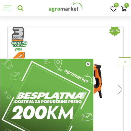
0
0
41
%
×