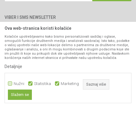
066/44-99-00
Isporuka
Najčešća pitanja
Načini plaćanja
PIB: 4402278140003
Kontakt
VIBER I SMS NEWSLETTER
Pravo na odustajanje
Reklamacije
Ova web-stranica koristi kolačiće
Prijavite se
Povraćaj sredstava
Kolačiće upotrebljavamo kako bismo personalizovali sadržaj i oglase,
omogućili funkcije društvenih medija i analizirali saobraćaj. Isto tako, podatke
Zamjena artikala
o vašoj upotrebi naše web-lokacije delimo s partnerima za društvene medije,
PRATITE NAS
oglašavanje i analizu, a oni ih mogu kombinovati s drugim podacima koje ste
Plaćanje karticama
im pružili ili koje su prikupili dok ste upotrebljavali njihove usluge. Nastavkom
korišćenja naših internet stranica vi prihvatate našu upotrebu kolačića.
Detaljnije
Nužni
Statistika
Marketing
Saznaj više
Slažem se
209,00
KM
DODAJ U KORPU
Nastojimo da budemo što precizniji u opisu proizvoda, prikazu slika i samih
Nužni
cijena, ali ne možemo garantovati da su sve informacije kompletne i bez
grešaka. Svi artikli prikazani na sajtu su dio naše ponude i ne
Statistika
podrazumijeva da su dostupni u svakom trenutku.
Marketing