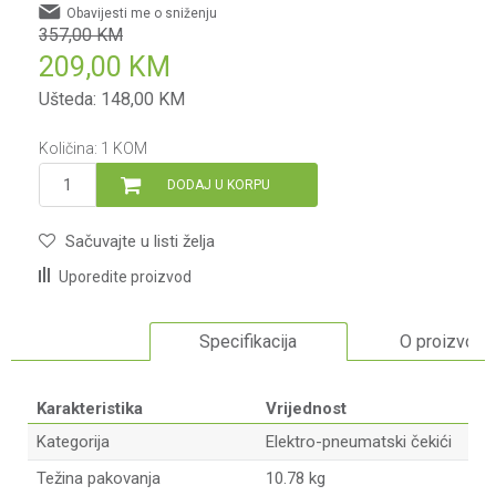
Obavijesti me o sniženju
357,00
KM
209,00
KM
Ušteda:
148,00
KM
Količina:
1
KOM
DODAJ U KORPU
Sačuvajte u listi želja
Uporedite proizvod
Specifikacija
O proizvodu
Karakteristika
Vrijednost
Kategorija
Elektro-pneumatski čekići
Težina pakovanja
10.78 kg