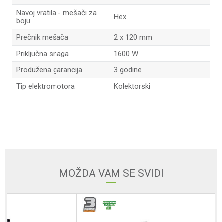
Navoj vratila - mešači za
Hex
boju
Prečnik mešača
2 x 120 mm
Priključna snaga
1600 W
Produžena garancija
3 godine
Tip elektromotora
Kolektorski
Ime/Nadimak
Email adresa
MOŽDA VAM SE SVIDI
Poruka