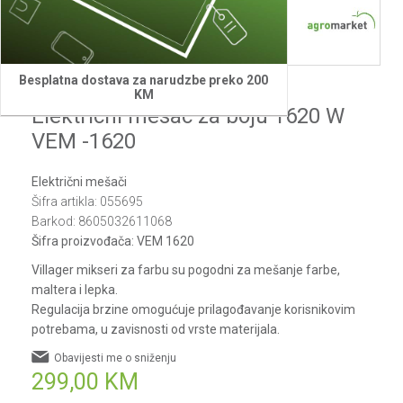
1
2
3
4
5
6
7
8
Besplatna dostava za narudzbe preko 200
Villager
KM
Elektricni mesac za boju 1620 W
VEM -1620
Električni mešači
Šifra artikla:
055695
Barkod:
8605032611068
Šifra proizvođača:
VEM 1620
Villager mikseri za farbu su pogodni za mešanje farbe,
maltera i lepka.
Regulacija brzine omogućuje prilagođavanje korisnikovim
potrebama, u zavisnosti od vrste materijala.
Obavijesti me o sniženju
299,00
KM