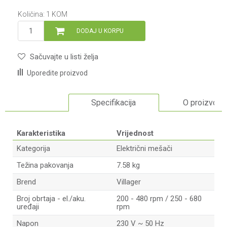
Količina:
1
KOM
DODAJ U KORPU
Sačuvajte u listi želja
Uporedite proizvod
Specifikacija
O proizvodu
Karakteristika
Vrijednost
Kategorija
Električni mešači
Težina pakovanja
7.58 kg
Brend
Villager
Broj obrtaja - el./aku.
200 - 480 rpm / 250 - 680
uređaji
rpm
Napon
230 V ~ 50 Hz