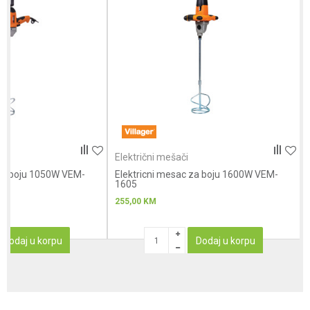
Anti-spam zaštita - izračunajte koliko je 2 + 3 :
POŠALJI
Električni mešači
 za boju 1050W VEM-
Elektricni mesac za boju 1600W VEM-
1605
255,00
KM
Dodaj u korpu
Dodaj u korpu