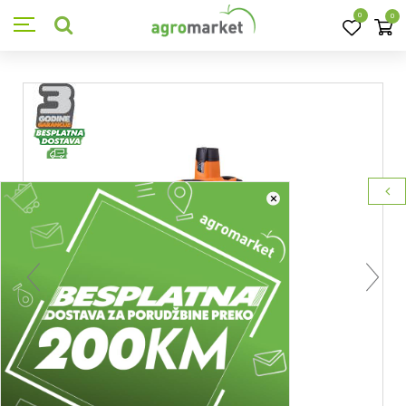
0
0
×