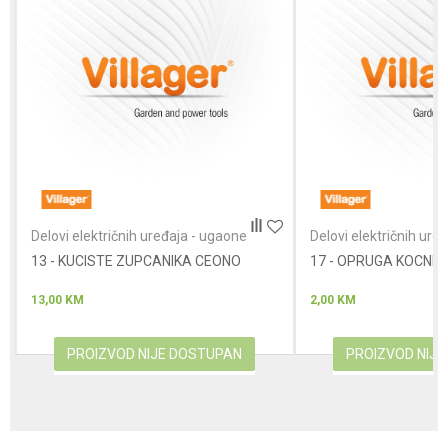
Poruka
Anti-spam zaštita - izračunajte koliko je 4 + 1 :
Delovi električnih uređaja - ugaone
Delovi električnih ure
brusilice
brusilice
13 - KUCISTE ZUPCANIKA CEONO
POŠALJI
17 - OPRUGA KOCNIC
13,00
KM
2,00
KM
PROIZVOD NIJE DOSTUPAN
PROIZVOD NIJ