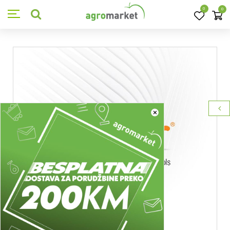
0
0
×