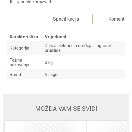
Uporedite proizvod
Specifikacija
Komentari
Karakteristika
Vrijednost
Delovi električnih uređaja - ugaone
Kategorija
brusilice
Težina
0 kg
pakovanja
Brend
Villager
Ime/Nadimak
Email adresa
MOŽDA VAM SE SVIDI