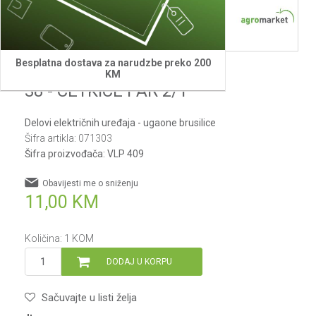
Besplatna dostava za narudzbe preko 200
Villager
KM
38 - CETKICE PAR 2/1
Delovi električnih uređaja - ugaone brusilice
Šifra artikla:
071303
Šifra proizvođača:
VLP 409
Obavijesti me o sniženju
11,00
KM
Količina:
1
KOM
DODAJ U KORPU
Sačuvajte u listi želja