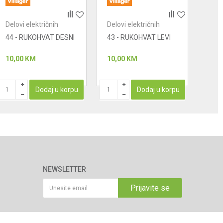
Delovi električnih
Delovi električnih
Delo
uređaja - ugaone
uređaja - ugaone
uređ
44 - RUKOHVAT DESNI
43 - RUKOHVAT LEVI
35 -
brusilice
brusilice
brusi
- 6
10,00
KM
10,00
KM
13,0
PROIZ
Dodaj u korpu
Dodaj u korpu
NEWSLETTER
Prijavite se