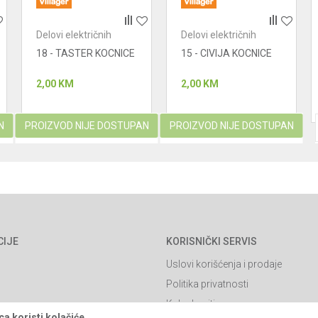
Delovi električnih
Delovi električnih
uređaja - ugaone
uređaja - ugaone
18 - TASTER KOCNICE
15 - CIVIJA KOCNICE
brusilice
brusilice
2,00
KM
2,00
KM
N
PROIZVOD NIJE DOSTUPAN
PROIZVOD NIJE DOSTUPAN
CIJE
KORISNIČKI SERVIS
Uslovi korišćenja i prodaje
Politika privatnosti
Kako kupiti
a koristi kolačiće