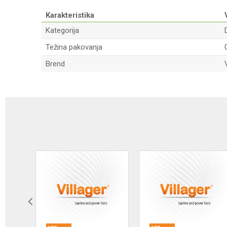
Karakteristika
Kategorija
Težina pakovanja
Brend
Ime/Nadimak
Poruka
Anti-spam zaštita - izračunajte koliko je 6 - 1 :