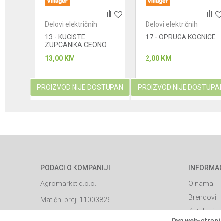
Delovi električnih
Delovi električnih
POŠALJI
uređaja - ugaone
uređaja - ugaone
13 - KUCISTE
17 - OPRUGA KOCNICE
brusilice
brusilice
ZUPCANIKA CEONO
13,00
KM
2,00
KM
STUPAN
PROIZVOD NIJE DOSTUPAN
PROIZVOD NIJE DOSTUPA
PODACI O KOMPANIJI
INFORMA
Agromarket d.o.o.
O nama
Brendovi
Matični broj: 11003826
Katalozi
Adresa: Industrijska zona 2, broj 8B
Ova web-stranic