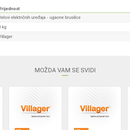
Vrijednost
Delovi električnih uređaja - ugaone brusilice
0 kg
Villager
Email adresa
MOŽDA VAM SE SVIDI