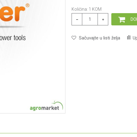
Količina:
1
KOM
DO
Sačuvajte u listi želja
Up