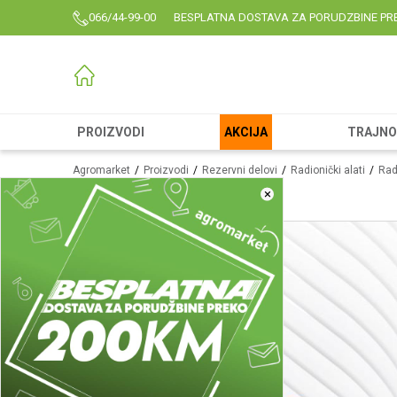
066/44-99-00
BESPLATNA DOSTAVA ZA PORUDZBINE PR
PROIZVODI
AKCIJA
TRAJNO 
Agromarket
Proizvodi
Rezervni delovi
Radionički alati
Radi
×