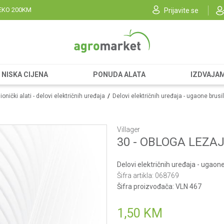
EKO 200KM
Prijavite se
NISKA CIJENA
PONUDA ALATA
IZDVAJA
onički alati - delovi električnih uređaja
Delovi električnih uređaja - ugaone brusi
Villager
30 - OBLOGA LEZA
Delovi električnih uređaja - ugaone
Šifra artikla:
068769
Šifra proizvođača:
VLN 467
1,50
KM