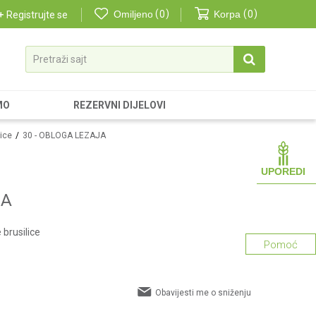
Omiljeno
0
Korpa
0
Registrujte se
Pretraži sajt
MO
REZERVNI DIJELOVI
lice
30 - OBLOGA LEZAJA
UPOREDI
JA
 brusilice
Pomoć
Obavijesti me o sniženju