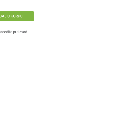
DAJ U KORPU
oredite proizvod