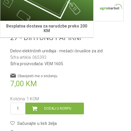
Besplatna dostava za narudzbe preko 200
Villager
KM
27 - DIHTUNG PAPIRNI
Delovi električnih uređaja - mešači i brusilice za zid
Šifra artikla:
065392
Šifra proizvođača:
VEM 1605
Obavijesti me o sniženju
7,00
KM
Količina:
1
KOM
DODAJ U KORPU
Sačuvajte u listi želja