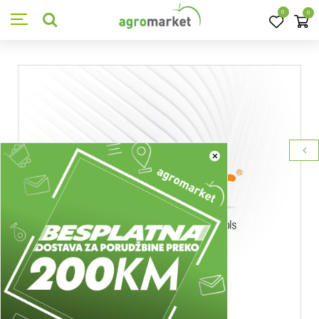
0
0
×