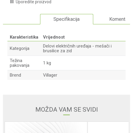
Uporedite proizvod
Specifikacija
Komentari
Karakteristika
Vrijednost
Delovi električnih uređaja - mešači i
Kategorija
brusilice za zid
Težina
1 kg
pakovanja
Brend
Villager
Ime/Nadimak
Email adresa
MOŽDA VAM SE SVIDI