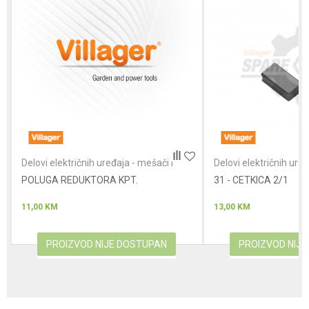
Poruka
Anti-spam zaštita - izračunajte koliko je 4 + 1 :
Delovi električnih uređaja - mešači i
Delovi električnih uređ
brusilice za zid
brusilice za zid
POLUGA REDUKTORA KPT.
POŠALJI
31 - CETKICA 2/1
11,00
KM
13,00
KM
PROIZVOD NIJE DOSTUPAN
PROIZVOD NIJ