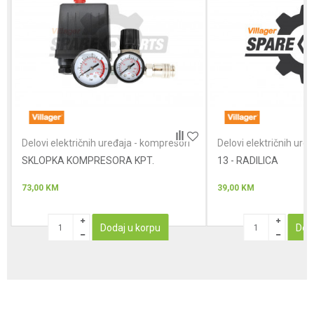
Poruka
Anti-spam zaštita - izračunajte koliko je 4 + 1 :
Delovi električnih uređaja - kompresori
Delovi električnih ure
SKLOPKA KOMPRESORA KPT.
POŠALJI
13 - RADILICA
73,00
KM
39,00
KM
Dodaj u korpu
Dod