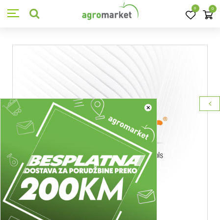
0
0
×