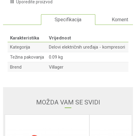
Uporedite proizvod
Specifikacija
Komentari
Karakteristika
Vrijednost
Kategorija
Delovi električnih uređaja - kompresori
Težina pakovanja
0.09 kg
Brend
Villager
Ime/Nadimak
Email adresa
MOŽDA VAM SE SVIDI