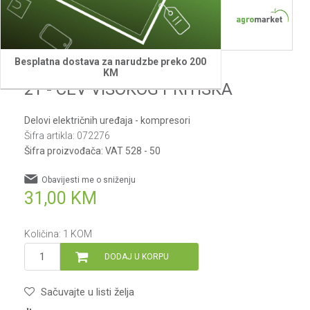
Besplatna dostava za narudzbe preko 200
Villager
KM
21 - CEV VISOKOG PRITISKA
Delovi električnih uređaja - kompresori
Šifra artikla:
072276
Šifra proizvođača:
VAT 528 - 50
Obavijesti me o sniženju
31,00
KM
Količina:
1
KOM
DODAJ U KORPU
Sačuvajte u listi želja