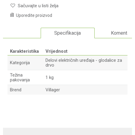
Sačuvajte u listi želja
Uporedite proizvod
Specifikacija
Komentari
Karakteristika
Vrijednost
Delovi električnih uređaja - glodalice za
Kategorija
drvo
Težina
1 kg
pakovanja
Brend
Villager
Ime/Nadimak
Email adresa