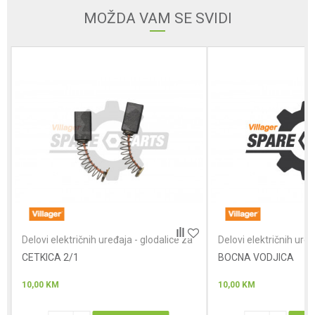
MOŽDA VAM SE SVIDI
Poruka
Anti-spam zaštita - izračunajte koliko je 9 - 4 :
POŠALJI
Delovi električnih uređaja - glodalice za
Delovi električnih uređ
drvo
drvo
CETKICA 2/1
BOCNA VODJICA
10,00
KM
10,00
KM