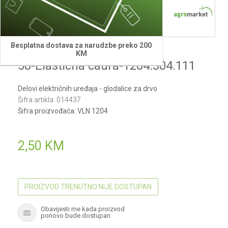
Besplatna dostava za narudzbe preko 200
Villager
KM
58-Elasticna caura-1204.304.111
Delovi električnih uređaja - glodalice za drvo
Šifra artikla:
014437
Šifra proizvođača:
VLN 1204
2,50
KM
PROIZVOD TRENUTNO NIJE DOSTUPAN
Obavijesti me kada proizvod
ponovo bude dostupan