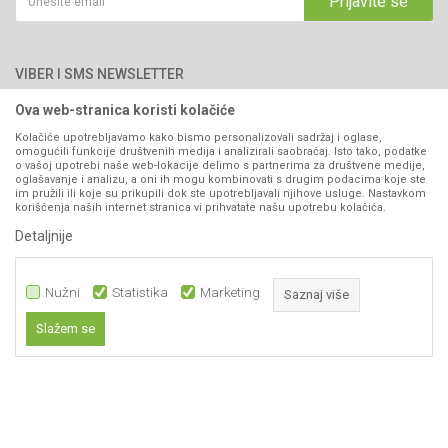
Prijavite se
Blog
066/44-99-00
Isporuka
Najčešća pitanja
Načini plaćanja
PIB: 4402278140003
Kontakt
VIBER I SMS NEWSLETTER
Pravo na odustajanje
Reklamacije
Ova web-stranica koristi kolačiće
Prijavite se
Povraćaj sredstava
Kolačiće upotrebljavamo kako bismo personalizovali sadržaj i oglase,
omogućili funkcije društvenih medija i analizirali saobraćaj. Isto tako, podatke
Zamjena artikala
o vašoj upotrebi naše web-lokacije delimo s partnerima za društvene medije,
PRATITE NAS
oglašavanje i analizu, a oni ih mogu kombinovati s drugim podacima koje ste
Plaćanje karticama
im pružili ili koje su prikupili dok ste upotrebljavali njihove usluge. Nastavkom
korišćenja naših internet stranica vi prihvatate našu upotrebu kolačića.
Detaljnije
Nužni
Statistika
Marketing
Saznaj više
Slažem se
Nastojimo da budemo što precizniji u opisu proizvoda, prikazu slika i samih
Nužni
cijena, ali ne možemo garantovati da su sve informacije kompletne i bez
grešaka. Svi artikli prikazani na sajtu su dio naše ponude i ne
Statistika
podrazumijeva da su dostupni u svakom trenutku.
Marketing