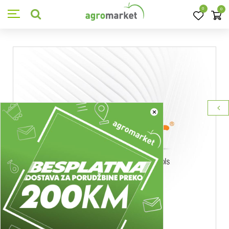
0
0
×