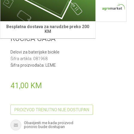
Besplatna dostava za narudzbe preko 200
Yadea
KM
RUCICA GASA
Delovi za baterijske bicikle
Šifra artikla:
081968
Šifra proizvođača:
LEME
41,00
KM
PROIZVOD TRENUTNO NIJE DOSTUPAN
Obavijesti me kada proizvod
ponovo bude dostupan