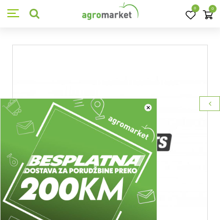
0
0
×