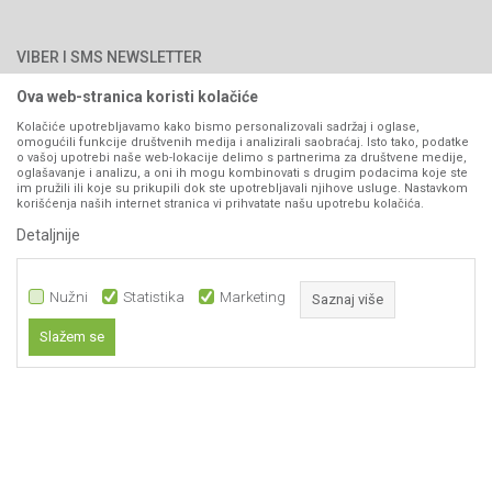
066/44-99-00
Isporuka
Najčešća pitanja
Načini plaćanja
PIB: 4402278140003
Kontakt
VIBER I SMS NEWSLETTER
Pravo na odustajanje
Reklamacije
Ova web-stranica koristi kolačiće
Prijavite se
Povraćaj sredstava
Kolačiće upotrebljavamo kako bismo personalizovali sadržaj i oglase,
omogućili funkcije društvenih medija i analizirali saobraćaj. Isto tako, podatke
Zamjena artikala
o vašoj upotrebi naše web-lokacije delimo s partnerima za društvene medije,
PRATITE NAS
oglašavanje i analizu, a oni ih mogu kombinovati s drugim podacima koje ste
Plaćanje karticama
im pružili ili koje su prikupili dok ste upotrebljavali njihove usluge. Nastavkom
korišćenja naših internet stranica vi prihvatate našu upotrebu kolačića.
Detaljnije
Nužni
Statistika
Marketing
Saznaj više
Slažem se
Nastojimo da budemo što precizniji u opisu proizvoda, prikazu slika i samih
Nužni
cijena, ali ne možemo garantovati da su sve informacije kompletne i bez
grešaka. Svi artikli prikazani na sajtu su dio naše ponude i ne
Statistika
podrazumijeva da su dostupni u svakom trenutku.
Marketing
Obavezni kolačići čine stranicu upotrebljivom omogućavajući osnovne