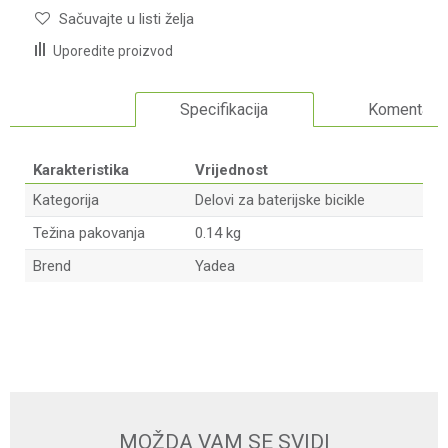
Sačuvajte u listi želja
Uporedite proizvod
Specifikacija
Komentari
Karakteristika
Vrijednost
Kategorija
Delovi za baterijske bicikle
Težina pakovanja
0.14 kg
Brend
Yadea
Ime/Nadimak
Email adresa
MOŽDA VAM SE SVIDI