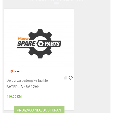
Poruka
Anti-spam zaštita - izračunajte koliko je 4 + 1 :
POŠALJI
Delovi za baterijske bicikle
BATERIJA 48V 12AH
410,00
KM
PROIZVOD NIJE DOSTUPAN