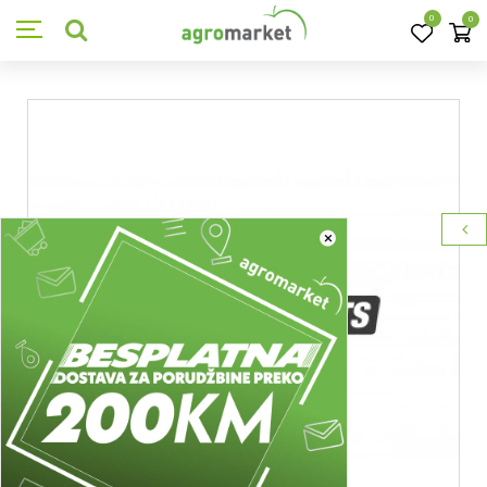
0
0
×