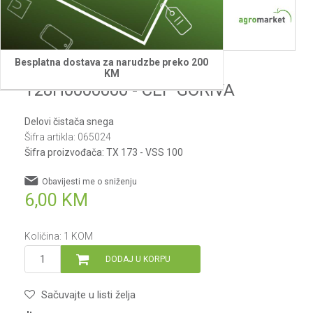
Besplatna dostava za narudzbe preko 200
Villager
KM
Y28H0000000 - CEP GORIVA
Delovi čistača snega
Šifra artikla:
065024
Šifra proizvođača:
TX 173 - VSS 100
Obavijesti me o sniženju
6,00
KM
Količina:
1
KOM
DODAJ U KORPU
Sačuvajte u listi želja