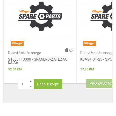
Poruka
Anti-spam zaštita - izračunajte koliko je 6 - 1 :
Delovi čistača snega
Delovi čistača snega
S1053110000 - SPANER0-ZATEZAC
POŠALJI
KCA34-01-25 - SPOJ
KAISA
52,00
KM
17,00
KM
PROIZVOD NIJ
Dodaj u korpu