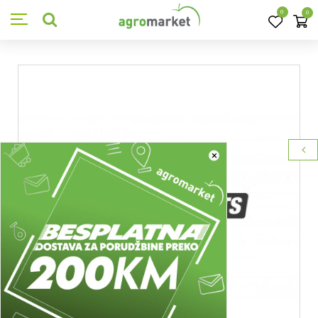
0
0
×