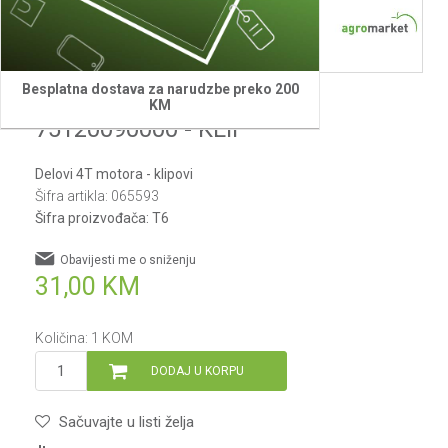
Besplatna dostava za narudzbe preko 200
Villager
KM
75120090000 - KLIP
Delovi 4T motora - klipovi
Šifra artikla:
065593
Šifra proizvođača:
T6
Obavijesti me o sniženju
31,00
KM
Količina:
1
KOM
DODAJ U KORPU
Sačuvajte u listi želja