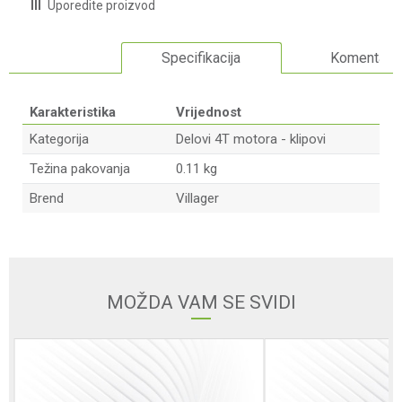
Uporedite proizvod
Specifikacija
Komentari
Karakteristika
Vrijednost
Kategorija
Delovi 4T motora - klipovi
Težina pakovanja
0.11 kg
Brend
Villager
Ime/Nadimak
Email adresa
MOŽDA VAM SE SVIDI