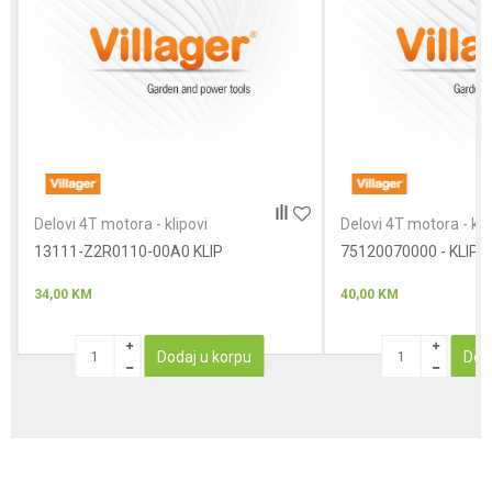
Poruka
Anti-spam zaštita - izračunajte koliko je 6 - 1 :
Delovi 4T motora - klipovi
Delovi 4T motora - kli
13111-Z2R0110-00A0 KLIP
POŠALJI
75120070000 - KLIP
34,00
KM
40,00
KM
Dodaj u korpu
Dod