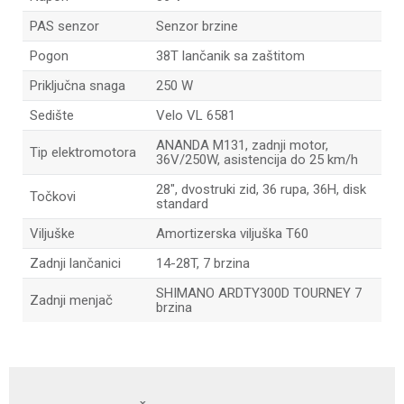
PAS senzor
Senzor brzine
Pogon
38T lančanik sa zaštitom
Priključna snaga
250 W
Sedište
Velo VL 6581
ANANDA M131, zadnji motor,
Tip elektromotora
36V/250W, asistencija do 25 km/h
28", dvostruki zid, 36 rupa, 36H, disk
Točkovi
standard
Viljuške
Amortizerska viljuška T60
Zadnji lančanici
14-28T, 7 brzina
SHIMANO ARDTY300D TOURNEY 7
Zadnji menjač
brzina
Ime/Nadimak