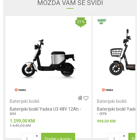
Email adresa
MOŽDA VAM SE SVIDI
21
%
Poruka
Anti-spam zaštita - izračunajte koliko je 6 - 1 :
Baterijski bicikli
Baterijski bicikli
Baterijski bicikl Yadea U3 48V 12Ah -
POŠALJI
Baterijski bicikl Yad
sivi
- crni
1.299,00
KM
999,00
KM
1.649,00
KM
Dodaj u korpu
Dod