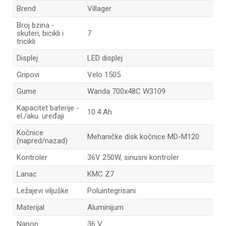
Brend
Villager
Broj bzina -
skuteri, bicikli i
7
tricikli
Displej
LED displej
Gripovi
Velo 1505
Gume
Wanda 700x48C W3109
Kapacitet baterije -
10.4 Ah
el./aku. uređaji
Kočnice
Mehaničke disk kočnice MD-M120
(napred/nazad)
Kontroler
36V 250W, sinusni kontroler
Lanac
KMC Z7
Ležajevi viljuške
Poluintegrisani
Materijal
Aluminijum
Napon
36 V