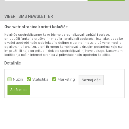
066/44-99-00
Isporuka
Najčešća pitanja
Načini plaćanja
PIB: 4402278140003
Kontakt
VIBER I SMS NEWSLETTER
Pravo na odustajanje
Reklamacije
Ova web-stranica koristi kolačiće
Prijavite se
Povraćaj sredstava
Kolačiće upotrebljavamo kako bismo personalizovali sadržaj i oglase,
omogućili funkcije društvenih medija i analizirali saobraćaj. Isto tako, podatke
Zamjena artikala
o vašoj upotrebi naše web-lokacije delimo s partnerima za društvene medije,
PRATITE NAS
oglašavanje i analizu, a oni ih mogu kombinovati s drugim podacima koje ste
Plaćanje karticama
im pružili ili koje su prikupili dok ste upotrebljavali njihove usluge. Nastavkom
korišćenja naših internet stranica vi prihvatate našu upotrebu kolačića.
Detaljnije
Nužni
Statistika
Marketing
Saznaj više
Slažem se
Nastojimo da budemo što precizniji u opisu proizvoda, prikazu slika i samih
Nužni
cijena, ali ne možemo garantovati da su sve informacije kompletne i bez
grešaka. Svi artikli prikazani na sajtu su dio naše ponude i ne
Statistika
podrazumijeva da su dostupni u svakom trenutku.
Marketing