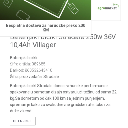
1
2
3
4
5
6
7
Besplatna dostava za narudzbe preko 200
Villager
KM
Baterijski bicikl Stradale 250w 36V
10,4Ah Villager
Baterijski bicikli
Šifra artikla:
089685
Barkod:
860532643410
Šifra proizvođača:
Stradale
Baterijski bicikl Stradale donosi vrhunske performanse
spakovane u pametan dizajn ostvarujući težinu od samo 22
kg.Sa dometom od čak 100 km sa jednim punjenjem,
spreman je kako za svakodnevne gradske rute, tako i za
duže vikend
...
DETALJNIJE