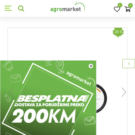
0
0
20
%
×