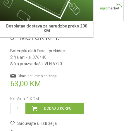
Besplatna dostava za narudzbe preko 200
Villager
KM
8 - MOTOR KPT.
Baterijski alati Fuse - prekidaci
Šifra artikla:
076440
Šifra proizvođača:
VLN 5720
Obavijesti me o sniženju
63,00
KM
Količina:
1
KOM
DODAJ U KORPU
Sačuvajte u listi želja