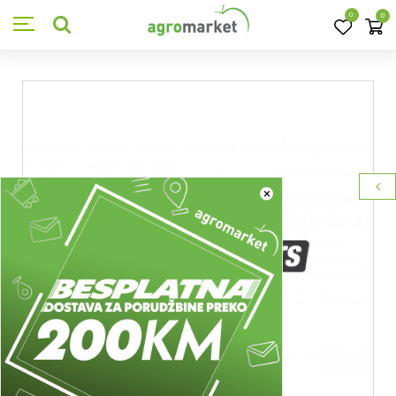
0
0
×