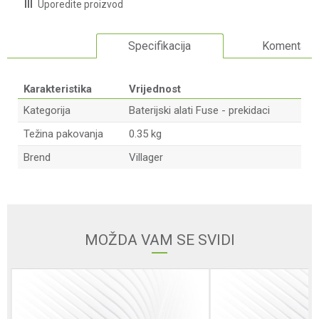
Uporedite proizvod
Specifikacija
Komentari
Karakteristika
Vrijednost
Kategorija
Baterijski alati Fuse - prekidaci
Težina pakovanja
0.35 kg
Brend
Villager
Ime/Nadimak
Email adresa
MOŽDA VAM SE SVIDI