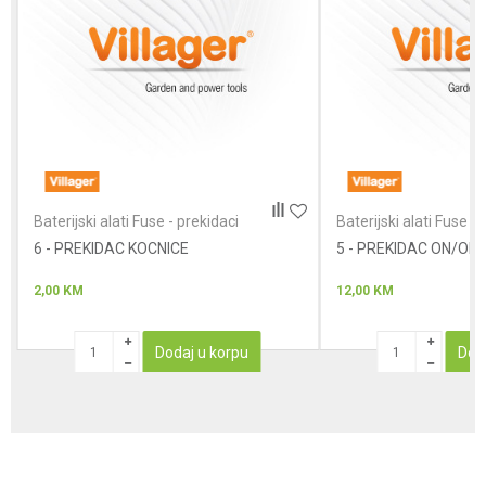
Poruka
Anti-spam zaštita - izračunajte koliko je 9 - 4 :
Baterijski alati Fuse - prekidaci
Baterijski alati Fuse - 
6 - PREKIDAC KOCNICE
POŠALJI
5 - PREKIDAC ON/OFF
2,00
KM
12,00
KM
Dodaj u korpu
Dod