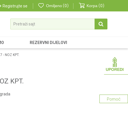
Omiljeno
0
Korpa
0
Registrujte se
Pretraži sajt
MO
REZERVNI DIJELOVI
7 - NOZ KPT.
UPOREDI
NOZ KPT.
ograda
Pomoć