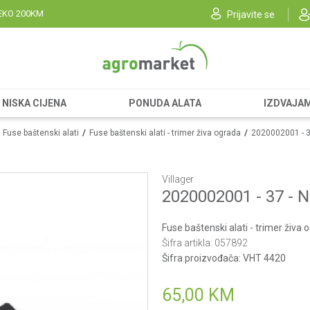
EKO 200KM
Prijavite se
NISKA CIJENA
PONUDA ALATA
IZDVAJA
Fuse baštenski alati
Fuse baštenski alati - trimer živa ograda
2020002001 - 3
Villager
2020002001 - 37 - 
Fuse baštenski alati - trimer živa 
Šifra artikla:
057892
Šifra proizvođača:
VHT 4420
65,00
KM