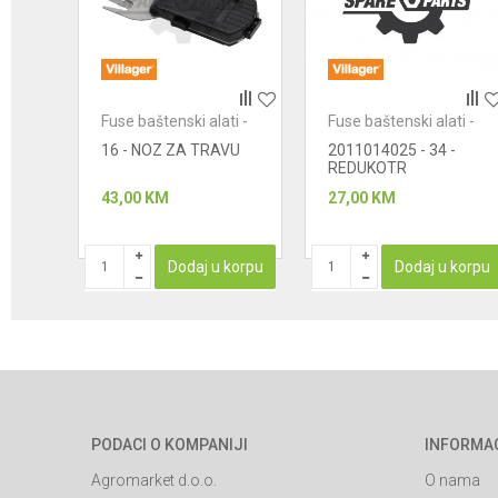
POŠALJI
Fuse baštenski alati -
Fuse baštenski alati -
trimer živa ograda
trimer živa ograda
16 - NOZ ZA TRAVU
2011014025 - 34 -
REDUKOTR
43,00
KM
27,00
KM
Dodaj u korpu
Dodaj u korpu
PODACI O KOMPANIJI
INFORMA
Agromarket d.o.o.
O nama