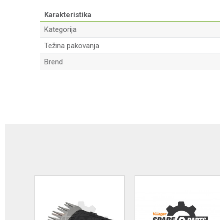
Karakteristika
Kategorija
Težina pakovanja
Brend
Ime/Nadimak
Poruka
Anti-spam zaštita - izračunajte koliko je 2 + 3 :