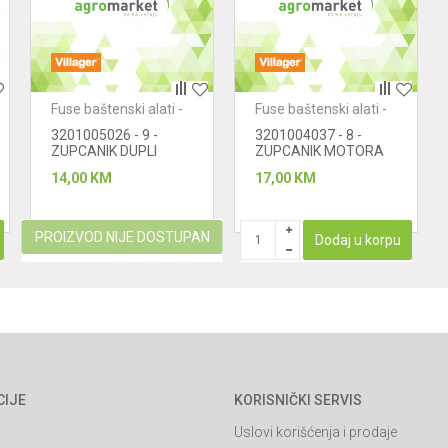
Fuse baštenski alati -
Fuse baštenski alati -
trimer živa ograda
trimer živa ograda
3201005026 - 9 -
3201004037 - 8 -
ZUPCANIK DUPLI
ZUPCANIK MOTORA
MALI
14,00
KM
17,00
KM
PROIZVOD NIJE DOSTUPAN
Dodaj u korpu
CIJE
KORISNIČKI SERVIS
Uslovi korišćenja i prodaje