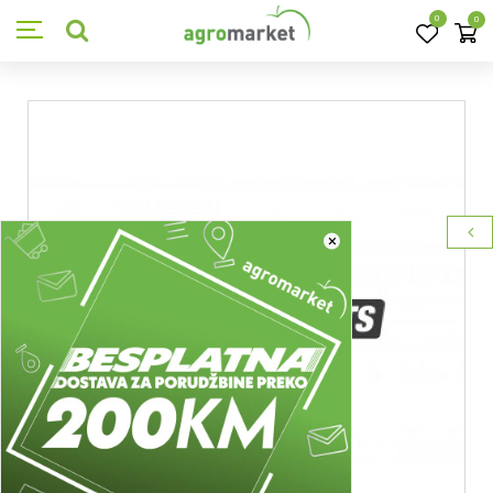
0
0
×