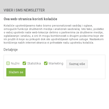
Najčešća pitanja
Načini plaćanja
PIB: 4402278140003
Kontakt
VIBER I SMS NEWSLETTER
Pravo na odustajanje
Reklamacije
Ova web-stranica koristi kolačiće
Prijavite se
Povraćaj sredstava
Kolačiće upotrebljavamo kako bismo personalizovali sadržaj i oglase,
omogućili funkcije društvenih medija i analizirali saobraćaj. Isto tako, podatke
Zamjena artikala
o vašoj upotrebi naše web-lokacije delimo s partnerima za društvene medije,
PRATITE NAS
oglašavanje i analizu, a oni ih mogu kombinovati s drugim podacima koje ste
Plaćanje karticama
im pružili ili koje su prikupili dok ste upotrebljavali njihove usluge. Nastavkom
korišćenja naših internet stranica vi prihvatate našu upotrebu kolačića.
Detaljnije
Nužni
Statistika
Marketing
Saznaj više
Slažem se
Nastojimo da budemo što precizniji u opisu proizvoda, prikazu slika i samih
Nužni
cijena, ali ne možemo garantovati da su sve informacije kompletne i bez
grešaka. Svi artikli prikazani na sajtu su dio naše ponude i ne
Statistika
podrazumijeva da su dostupni u svakom trenutku.
Marketing
Obavezni kolačići čine stranicu upotrebljivom omogućavajući osnovne
www.agromarket.ba
NB SOFT
©2026
, Izrada
. Sva prava zadržana.