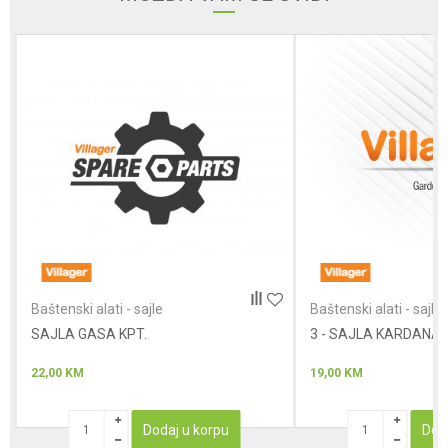
Poruka
Anti-spam zaštita - izračunajte koliko je 9 - 4 :
POŠALJI
Baštenski alati - sajle
Baštenski alati - sajle
SAJLA GASA KPT.
3 - SAJLA KARDANA
22,00
KM
19,00
KM
Dodaj u korpu
Dod