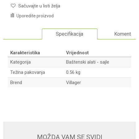
Sačuvajte u listi želja
Uporedite proizvod
Specifikacija
Komentari
Karakteristika
Vrijednost
Kategorija
Baštenski alati - sajle
Težina pakovanja
0.56 kg
Brend
Villager
Ime/Nadimak
Email adresa
MOŽDA VAM SE SVIDI