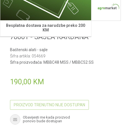
Besplatna dostava za narudzbe preko 200
Villager
KM
78001 - SAJLA KARDANA
Baštenski alati - sajle
Šifra artikla:
054669
Šifra proizvođača:
MBBC48 MSS / MBBC52 SS
190,00
KM
PROIZVOD TRENUTNO NIJE DOSTUPAN
Obavijesti me kada proizvod
ponovo bude dostupan