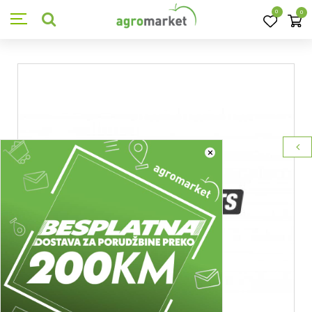
0
0
×