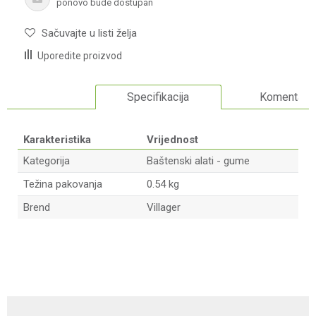
ponovo bude dostupan
Sačuvajte u listi želja
Uporedite proizvod
Specifikacija
Komentari
Karakteristika
Vrijednost
Kategorija
Baštenski alati - gume
Težina pakovanja
0.54 kg
Brend
Villager
Ime/Nadimak
Email adresa