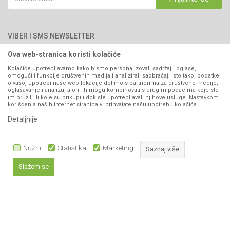
Blog
066/44-99-00
Isporuka
Najčešća pitanja
Načini plaćanja
PIB: 4402278140003
Kontakt
VIBER I SMS NEWSLETTER
Pravo na odustajanje
Reklamacije
Ova web-stranica koristi kolačiće
Prijavite se
Povraćaj sredstava
Kolačiće upotrebljavamo kako bismo personalizovali sadržaj i oglase,
omogućili funkcije društvenih medija i analizirali saobraćaj. Isto tako, podatke
Zamjena artikala
o vašoj upotrebi naše web-lokacije delimo s partnerima za društvene medije,
PRATITE NAS
oglašavanje i analizu, a oni ih mogu kombinovati s drugim podacima koje ste
Plaćanje karticama
im pružili ili koje su prikupili dok ste upotrebljavali njihove usluge. Nastavkom
korišćenja naših internet stranica vi prihvatate našu upotrebu kolačića.
Detaljnije
Nužni
Statistika
Marketing
Saznaj više
Slažem se
Nastojimo da budemo što precizniji u opisu proizvoda, prikazu slika i samih
Nužni
cijena, ali ne možemo garantovati da su sve informacije kompletne i bez
grešaka. Svi artikli prikazani na sajtu su dio naše ponude i ne
Statistika
podrazumijeva da su dostupni u svakom trenutku.
Marketing