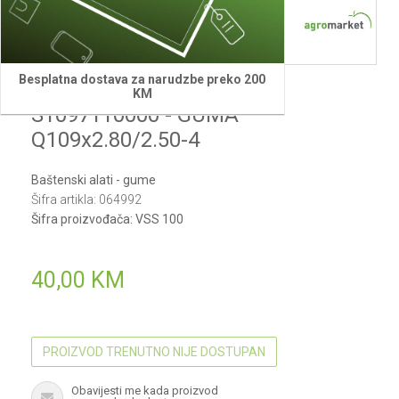
Besplatna dostava za narudzbe preko 200
Villager
KM
S1097110000 - GUMA
Q109x2.80/2.50-4
Baštenski alati - gume
Šifra artikla:
064992
Šifra proizvođača:
VSS 100
40,00
KM
PROIZVOD TRENUTNO NIJE DOSTUPAN
Obavijesti me kada proizvod