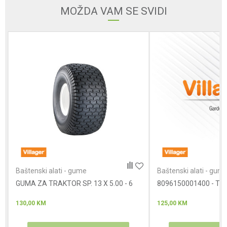
MOŽDA VAM SE SVIDI
Poruka
Anti-spam zaštita - izračunajte koliko je 9 - 4 :
POŠALJI
Baštenski alati - gume
Baštenski alati - gum
GUMA ZA TRAKTOR SP. 13 X 5.00 - 6
8096150001400 - TO
130,00
KM
125,00
KM