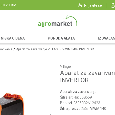
EKO 200KM
Prijavite se
NISKA CIJENA
PONUDA ALATA
IZDVAJA
varivanje
Aparat za zavarivanje VILLAGER VIWM-140 - INVERTOR
Villager
Aparat za zavariva
INVERTOR
Aparati za zavarivanje
Šifra artikla:
058659
Barkod:
8605032612423
Šifra proizvođača:
VIWM 140