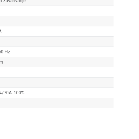
a zavarivanje
A
50 Hz
mm
%/70A-100%