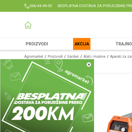
066/44-99-00
BESPLATNA DOSTAVA ZA PORUDZBINE PR
PROIZVODI
AKCIJA
TRAJNO 
Agromarket
Proizvodi
Garden
Alati i mašine
Aparati za za
×