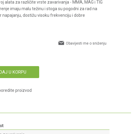
broj alata za različite vrste zavarivanja - MMA, MAG i TIG
arenje imaju malu težinu i stoga su pogodni za rad na
ter napajanju, dostižu visoku frekvenciju i dobre
Obavijesti me o sniženju
DAJ U KORPU
oredite proizvod
st