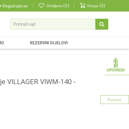
Omiljeno
0
Korpa
0
Registrujte se
Pretraži sajt
MO
REZERVNI DIJELOVI
UPOREDI
nje VILLAGER VIWM-140 -
Pomoć