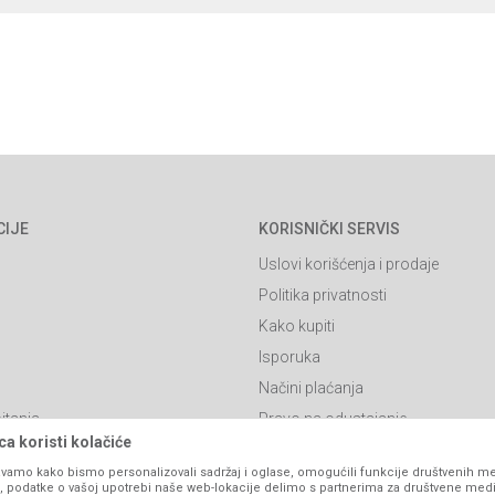
CIJE
KORISNIČKI SERVIS
Uslovi korišćenja i prodaje
Politika privatnosti
Kako kupiti
Isporuka
Načini plaćanja
itanja
Pravo na odustajanje
a koristi kolačiće
Reklamacije
vamo kako bismo personalizovali sadržaj i oglase, omogućili funkcije društvenih medi
Povraćaj sredstava
ko, podatke o vašoj upotrebi naše web-lokacije delimo s partnerima za društvene medi