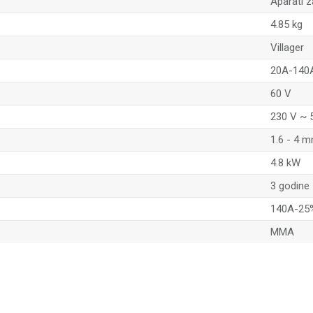
Aparati z
4.85 kg
Villager
20A-140
60 V
230 V ~ 
1.6 - 4 
4.8 kW
3 godine
140A-25
MMA
Email adresa