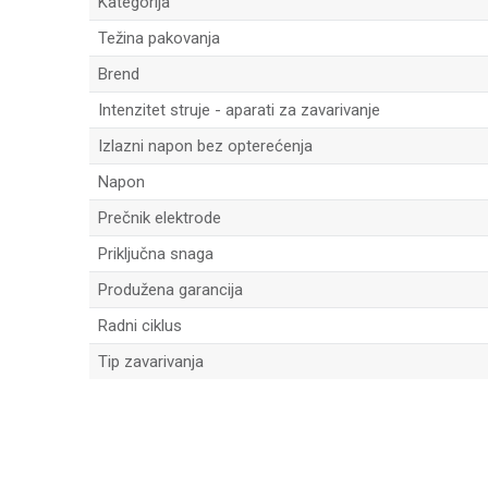
Kategorija
Težina pakovanja
Brend
Intenzitet struje - aparati za zavarivanje
Izlazni napon bez opterećenja
Napon
Prečnik elektrode
Priključna snaga
Produžena garancija
Radni ciklus
Tip zavarivanja
Ime/Nadimak