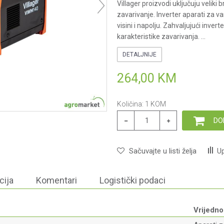
Villager proizvodi uključuju veliki 
zavarivanje. Inverter aparati za v
visini i napolju. Zahvaljujući inver
karakteristike zavarivanja.
...
DETALJNIJE
264,00
KM
Količina:
1
KOM
DO
Sačuvajte u listi želja
Up
cija
Komentari
Logistički podaci
Vrijedno