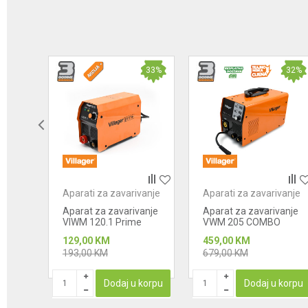
33
%
32
%
za
Aparati za zavarivanje
Aparati za zavarivanje
anje
Aparat za zavarivanje
Aparat za zavarivanje
se
VIWM 120.1 Prime
VWM 205 COMBO
129,00
KM
459,00
KM
193,00
KM
679,00
KM
korpu
Dodaj u korpu
Dodaj u korpu