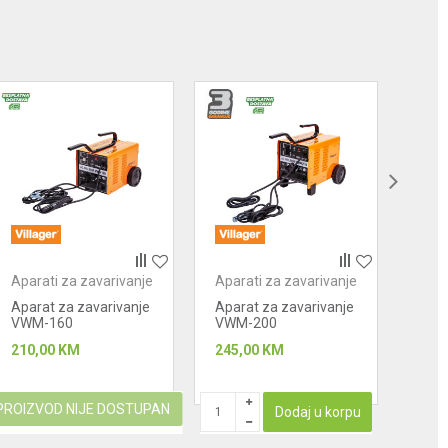
Aparati za zavarivanje
Aparati za zavarivanje
Apar
Aparat za zavarivanje
Aparat za zavarivanje
Apar
VWM-160
VWM-200
MAG
210,00
KM
245,00
KM
690
PROIZVOD NIJE DOSTUPAN
PROIZ
Dodaj u korpu