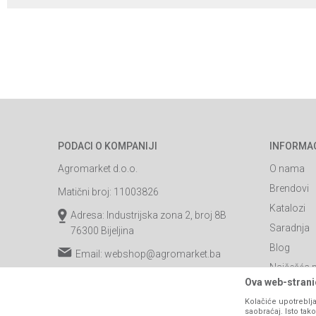
PODACI O KOMPANIJI
INFORMA
Agromarket d.o.o.
O nama
Brendovi
Matični broj: 11003826
Katalozi
Adresa: Industrijska zona 2, broj 8B
Saradnja
76300 Bijeljina
Blog
Email:
webshop@agromarket.ba
Najčešća p
066/44-99-00
Ova web-stranic
Kontakt
PIB: 4402278140003
Kolačiće upotreblja
saobraćaj. Isto ta