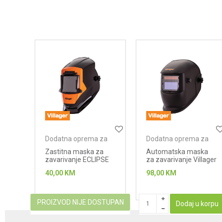
Poruka
Anti-spam zaštita - izračunajte koliko je 2 + 3 :
POŠALJI
Dodatna oprema za
Dodatna oprema za
zavarivanje
zavarivanje
Zastitna maska za
Automatska maska
zavarivanje ECLIPSE
za zavarivanje Villager
ECLIPSE-PRO
40,00
KM
98,00
KM
PROIZVOD NIJE DOSTUPAN
Dodaj u korpu