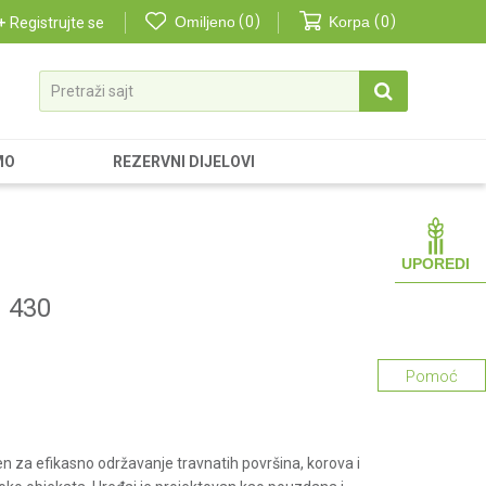
Omiljeno
0
Korpa
0
Registrujte se
Pretraži sajt
MO
REZERVNI DIJELOVI
UPOREDI
 430
Pomoć
 za efikasno održavanje travnatih površina, korova i