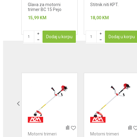
Glava za motorni
Stitnik niti KPT.
trimer BC 15 Pejo
(M10 X 1,25)
15,99
KM
18,00
KM
Dodaj u korpu
Dodaj u korpu
Motorni trimeri
Motorni trimeri