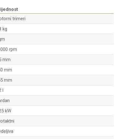
ijednost
torni trimeri
8 kg
gm
0000 rpm
.5 mm
20 mm
55 mm
2 l
ardan
25 kW
otaktni
deljiva