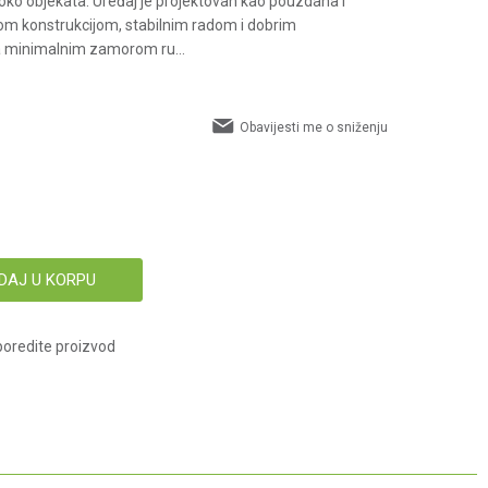
 oko objekata. Uređaj je projektovan kao pouzdana i
m konstrukcijom, stabilnim radom i dobrim
a minimalnim zamorom ru
...
Obavijesti me o sniženju
DAJ U KORPU
oredite proizvod