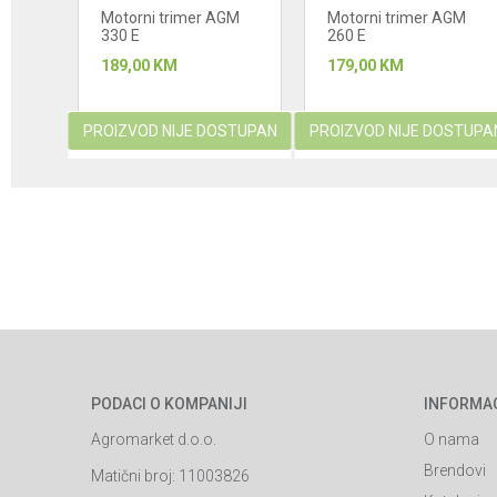
GM
Motorni trimer AGM
Motorni trimer AGM
330 E
260 E
189,00
KM
179,00
KM
STUPAN
PROIZVOD NIJE DOSTUPAN
PROIZVOD NIJE DOSTUPA
PODACI O KOMPANIJI
INFORMA
Agromarket d.o.o.
O nama
Brendovi
Matični broj: 11003826