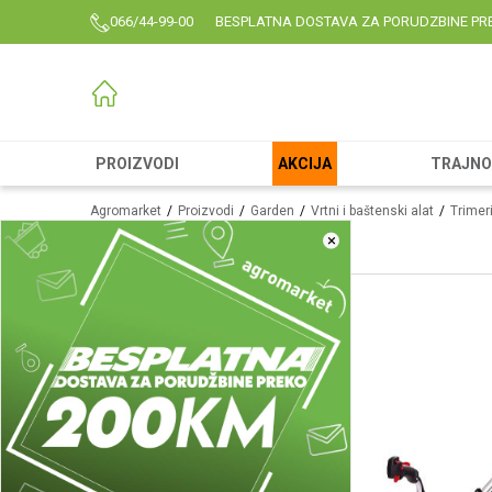
066/44-99-00
BESPLATNA DOSTAVA ZA PORUDZBINE PR
PROIZVODI
AKCIJA
TRAJNO 
Agromarket
Proizvodi
Garden
Vrtni i baštenski alat
Trimer
×