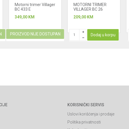
Motorni trimer Villager
MOTORNI TRIMER
BC 433 E
VILLAGER BC 26
PRIME
349,00
KM
209,00
KM
N
PROIZVOD NIJE DOSTUPAN
Dodaj u korpu
CIJE
KORISNIČKI SERVIS
Uslovi korišćenja i prodaje
Politika privatnosti