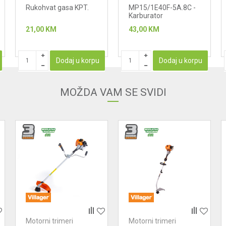
karburatori
Rukohvat gasa KPT.
MP15/1E40F-5A.8C -
Karburator
21,00
KM
43,00
KM
Dodaj u korpu
Dodaj u korpu
MOŽDA VAM SE SVIDI
Motorni trimeri
Motorni trimeri