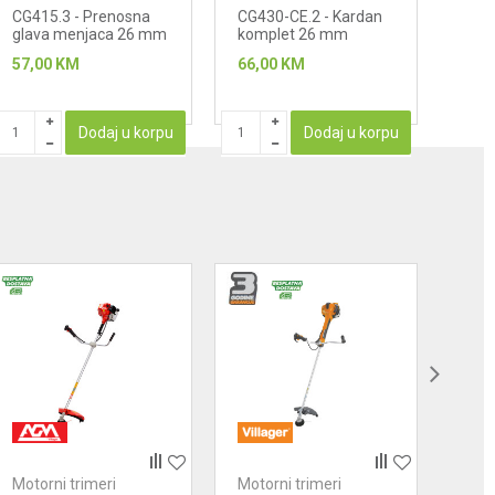
CG415.3 - Prenosna
CG430-CE.2 - Kardan
glava menjaca 26 mm
komplet 26 mm
57,00
KM
66,00
KM
Dodaj u korpu
Dodaj u korpu
Motorni trimeri
Motorni trimeri
Moto