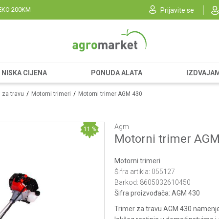
EKO 200KM
Prijavite se
NISKA CIJENA
PONUDA ALATA
IZDVAJA
i za travu
Motorni trimeri
Motorni trimer AGM 430
Agm
11
%
Motorni trimer AGM
Motorni trimeri
Šifra artikla:
055127
Barkod:
8605032610450
Šifra proizvođača:
AGM 430
Trimer za travu AGM 430 namenjen