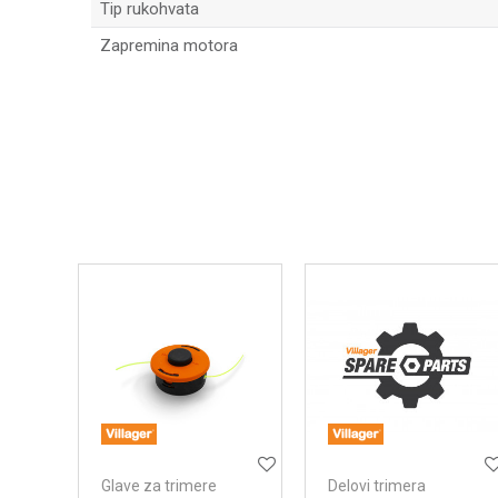
Tip rukohvata
Zapremina motora
Ime/Nadimak
Poruka
Anti-spam zaštita - izračunajte koliko je 2 + 3 :
POŠALJI
Glave za trimere
Delovi trimera