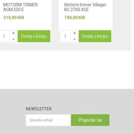
MOTORNI TRIMER
Motorni trimer Villager
Moto
AGM 520 E
BC 2700 XCE
BC 1
219,00
KM
749,00
KM
499
PROIZ
Dodaj u korpu
Dodaj u korpu
NEWSLETTER
Prijavite se