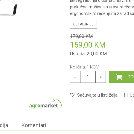
lakšeg rastinja u domaćinstvima i
praktična mašina sa uravnoteženo
ergonomskim rešenjima za rad s
DETALJNIJE
179,00
KM
159,00
KM
Ušteda:
20,00
KM
Količina:
1
KOM
DO
Sačuvajte u listi želja
Up
cija
Komentari