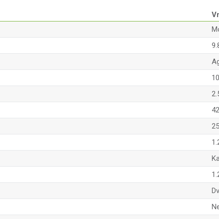
Vr
Mo
9.
A
1
2
4
2
1.
K
1.
Dv
Ne