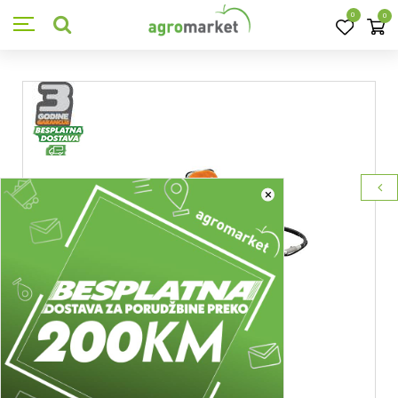
0
0
×