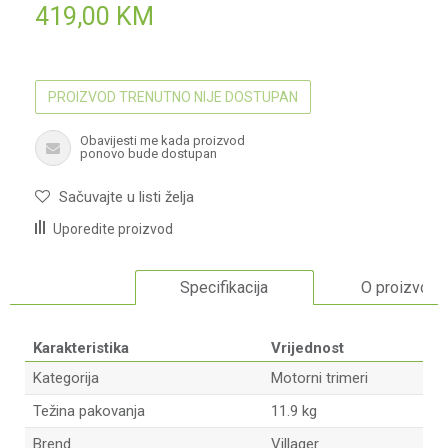
419,00
KM
PROIZVOD TRENUTNO NIJE DOSTUPAN
Obavijesti me kada proizvod
ponovo bude dostupan
Sačuvajte u listi želja
Uporedite proizvod
Specifikacija
O proizvodu
Karakteristika
Vrijednost
Kategorija
Motorni trimeri
Težina pakovanja
11.9 kg
Brend
Villager