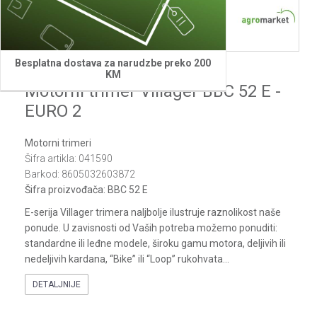
Besplatna dostava za narudzbe preko 200
Villager
KM
Motorni trimer Villager BBC 52 E -
EURO 2
Motorni trimeri
Šifra artikla:
041590
Barkod:
8605032603872
Šifra proizvođača:
BBC 52 E
E-serija Villager trimera naljbolje ilustruje raznolikost naše
ponude. U zavisnosti od Vaših potreba možemo ponuditi:
standardne ili leđne modele, široku gamu motora, deljivih ili
nedeljivih kardana, “Bike” ili “Loop” rukohvata
...
DETALJNIJE