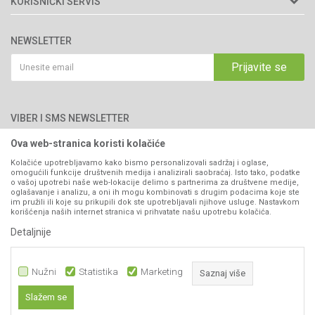
KORISNIČKI SERVIS
Brendovi
Adresa: Industrijska zona 2, broj 8B
Uslovi korišćenja i prodaje
76300 Bijeljina
Katalozi
NEWSLETTER
Politika privatnosti
Saradnja
Email:
webshop@agromarket.ba
Kako kupiti
Prijavite se
Blog
066/44-99-00
Isporuka
Najčešća pitanja
Načini plaćanja
PIB: 4402278140003
Kontakt
VIBER I SMS NEWSLETTER
Pravo na odustajanje
Reklamacije
Ova web-stranica koristi kolačiće
Prijavite se
Povraćaj sredstava
Kolačiće upotrebljavamo kako bismo personalizovali sadržaj i oglase,
omogućili funkcije društvenih medija i analizirali saobraćaj. Isto tako, podatke
Zamjena artikala
o vašoj upotrebi naše web-lokacije delimo s partnerima za društvene medije,
PRATITE NAS
oglašavanje i analizu, a oni ih mogu kombinovati s drugim podacima koje ste
Plaćanje karticama
im pružili ili koje su prikupili dok ste upotrebljavali njihove usluge. Nastavkom
korišćenja naših internet stranica vi prihvatate našu upotrebu kolačića.
Detaljnije
Nužni
Statistika
Marketing
Saznaj više
Slažem se