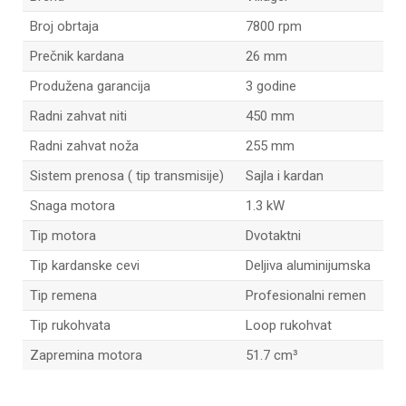
Broj obrtaja
7800 rpm
Prečnik kardana
26 mm
Produžena garancija
3 godine
Radni zahvat niti
450 mm
Radni zahvat noža
255 mm
Sistem prenosa ( tip transmisije)
Sajla i kardan
Snaga motora
1.3 kW
Tip motora
Dvotaktni
Tip kardanske cevi
Deljiva aluminijumska
Tip remena
Profesionalni remen
Tip rukohvata
Loop rukohvat
Zapremina motora
51.7 cm³
Ime/Nadimak