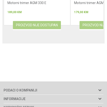
Motorni trimer AGM 330 E
Motorni trimer AGM 2
189,00
KM
179,00
KM
PROIZVOD NIJE DOSTUPAN
PROIZVOD NIJ
PODACI O KOMPANIJI
Agromarket d.o.o.
INFORMACIJE
Matični broj: 11003826
O nama