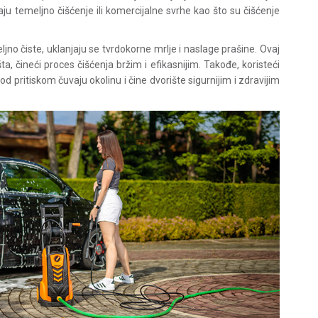
ju temeljno čišćenje ili komercijalne svrhe kao što su čišćenje
jno čiste, uklanjaju se tvrdokorne mrlje i naslage prašine. Ovaj
ta, čineći proces čišćenja bržim i efikasnijim. Takođe, koristeći
 pritiskom čuvaju okolinu i čine dvorište sigurnijim i zdravijim