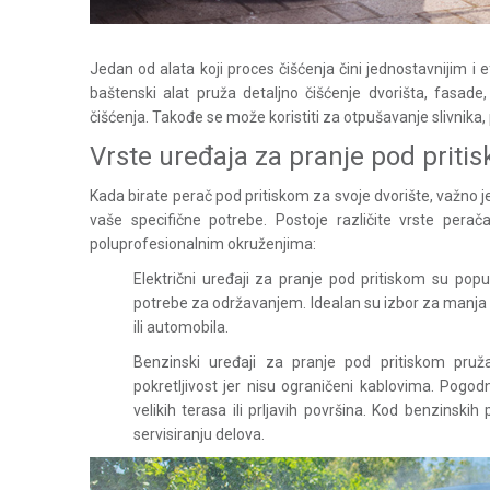
Jedan od alata koji proces čišćenja čini jednostavnijim i e
baštenski alat pruža detaljno čišćenje dvorišta, fasade,
čišćenja. Takođe se može koristiti za otpušavanje slivnika,
Vrste uređaja za pranje pod priti
Kada birate perač pod pritiskom za svoje dvorište, važno je u
vaše specifične potrebe. Postoje različite vrste pera
poluprofesionalnim okruženjima:
Električni uređaji za pranje pod pritiskom su pop
potrebe za održavanjem. Idealan su izbor za manja dv
ili automobila.
Benzinski uređaji za pranje pod pritiskom pru
pokretljivost jer nisu ograničeni kablovima. Pogod
velikih terasa ili prljavih površina. Kod benzinski
servisiranju delova.