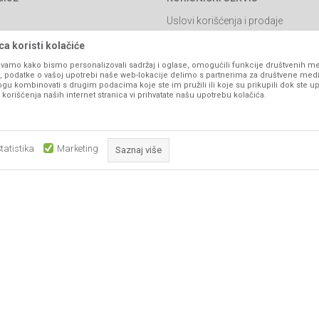
Uslovi korišćenja i prodaje
Politika privatnosti
a koristi kolačiće
Kako kupiti
vamo kako bismo personalizovali sadržaj i oglase, omogućili funkcije društvenih medi
ko, podatke o vašoj upotrebi naše web-lokacije delimo s partnerima za društvene medi
Isporuka
ogu kombinovati s drugim podacima koje ste im pružili ili koje su prikupili dok ste up
orišćenja naših internet stranica vi prihvatate našu upotrebu kolačića.
Načini plaćanja
itanja
Pravo na odustajanje
Reklamacije
tatistika
Marketing
Saznaj više
Povraćaj sredstava
Zamjena artikala
Obavezni kolačići čine stranicu upotrebljivom omogućavajući osnov
Plaćanje karticama
što su navigacija stranicom i pristup zaštićenim područjima. Sajt kor
koji su nužni za ispravno funkcionisanje naše web stranice kako b
pojedine tehničke funkcije i tako Vam osigurali pozitivno korisničko
ika i samih cijena, ali ne možemo garantovati da su sve informacije kompletne i be
podrazumijeva da su dostupni u svakom trenutku.