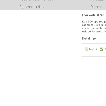
Agromarket d.o.o.
O nama
Brendovi
Matični broj: 11003826
Ova web-stranic
Katalozi
Kolačiće upotreblja
Adresa: Industrijska zona 2, broj 8B
saobraćaj. Isto ta
Saradnja
76300 Bijeljina
analizu, a oni ih m
usluge. Nastavkom k
Blog
Email:
webshop@agromarket.ba
Detaljnije
Najčešća p
066/44-99-00
Kontakt
Nužni
S
PIB: 4402278140003
Nužni
Statistika
Marketing
Nastojimo da budemo što precizniji u opisu proizvoda, prikazu sl