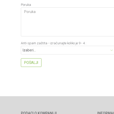
Poruka
Anti-spam zaštita - izračunajte koliko je 9 - 4 :
POŠALJI
PODACI O KOMPANIJI
INFORMA