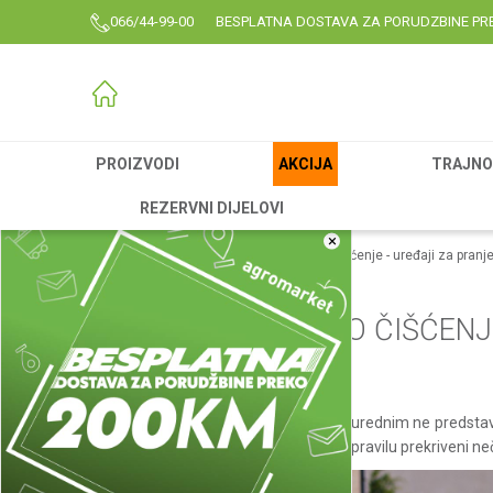
066/44-99-00
BESPLATNA DOSTAVA ZA PORUDZBINE PR
PROIZVODI
AKCIJA
TRAJNO 
REZERVNI DIJELOVI
×
Agromarket
Blog
Za efikasno i brzo čišćenje - uređaji za pranj
BLOG
ZA EFIKASNO I BRZO ČIŠĆENJ
PRITISKOM
Održavanje dvorišta ili terase čistim i urednim ne predst
spoljni dijelovi kuće ili imanja skoro po pravilu prekriveni 