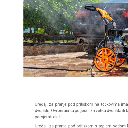
Uređaji za pranje pod pritiskom na točkovima ima
dvorištu. Ovi perači su pogodni za velika dvorišta ili
pomjerati alat.
Uređaji za pranje pod pritiskom s toplom vodom ko