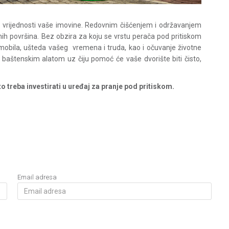
je vrijednosti vaše imovine. Redovnim čišćenjem i održavanjem
lnih površina. Bez obzira za koju se vrstu perača pod pritiskom
tomobila, ušteda vašeg vremena i truda, kao i očuvanje životne
 baštenskim alatom uz čiju pomoć će vaše dvorište biti čisto,
o treba investirati u uređaj za pranje pod pritiskom.
Email adresa