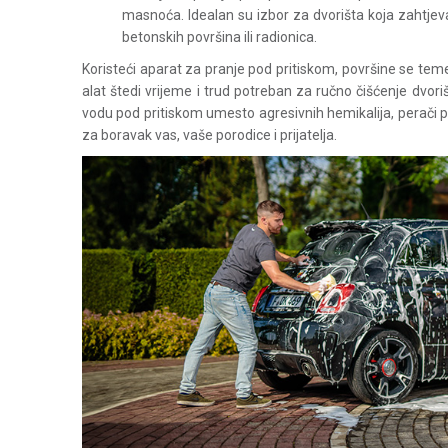
masnoća. Idealan su izbor za dvorišta koja zahtjeva
betonskih površina ili radionica.
Koristeći aparat za pranje pod pritiskom, površine se temel
alat štedi vrijeme i trud potreban za ručno čišćenje dvoriš
vodu pod pritiskom umesto agresivnih hemikalija, perači pod
za boravak vas, vaše porodice i prijatelja.