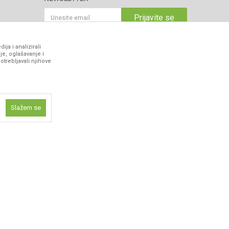
Prijavite se
ja i analizirali
VIBER I SMS NEWSLETTER
je, oglašavanje i
otrebljavali njihove
Prijavite se
PRATITE NAS
Slažem se
ne funkcije kao
isti kolačiće
ismo omogućili
 iskustvo.
z grešaka. Svi artikli prikazani na sajtu su dio naše ponude i ne