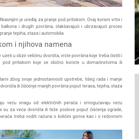
fikasnijim je
uređaj za pranje pod pritiskom
. Ovaj korisni vrtni i
 balkona i drugih površina, olakšavajući i ubrzavajući proces
 pranje tepiha, staza i automobila.
skom i njihova namena
zeti u obzir veličinu dvorišta, vrste površina koje treba čistiti i
ča pod pritiskom koje se obično koriste u domaćinstvima ili
ularni zbog svoje jednostavnosti upotrebe, tišeg rada i manje
orišta ili čišćenje manjih površina poput terasa, tepiha, staza
žaju veću snagu od električnih perača i omogućavaju veću
ni su za veća dvorišta ili teže poslove poput čišćenja ograde,
h perača treba voditi računa o količini goriva kao i o redovnom