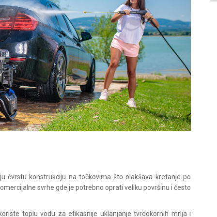
ju čvrstu konstrukciju na točkovima što olakšava kretanje po
 komercijalne svrhe gde je potrebno oprati veliku površinu i često
riste toplu vodu za efikasnije uklanjanje tvrdokornih mrlja i