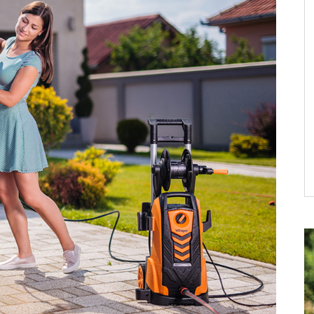
BLOG
JESENJA AKCIJA i do 30% popusta!
DETALJNIJE