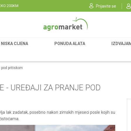
EKO 200KM
Prijavite se
NISKA CIJENA
PONUDA ALATA
IZDVAJA
e pod pritiskom
E - UREĐAJI ZA PRANJE POD
avlja lak zadatak, posebno nakon zimskih mjeseci posle kojih su
nečistoćama.