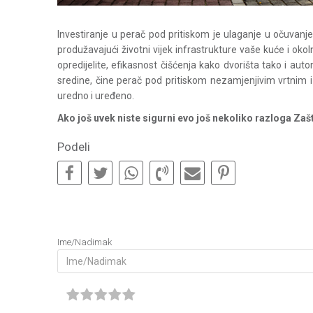
Investiranje u perač pod pritiskom je ulaganje u očuvan
produžavajući životni vijek infrastrukture vaše kuće i oko
opredijelite, efikasnost čišćenja kako dvorišta tako i au
sredine, čine perač pod pritiskom nezamjenjivim vrtnim i
uredno i uređeno.
Ako još uvek niste sigurni evo još nekoliko razloga Zašt
Podeli
Ime/Nadimak