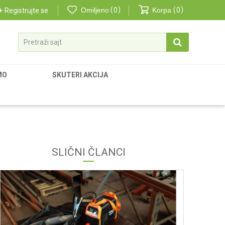
Omiljeno
0
Korpa
0
Registrujte se
Pretraži sajt
MO
SKUTERI AKCIJA
SLIČNI ČLANCI