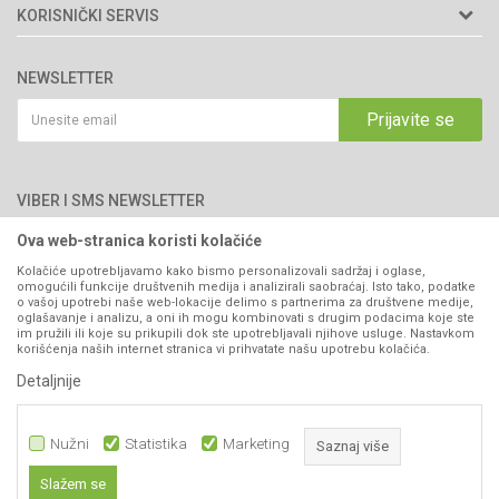
Matični broj: 11003826
O nama
KORISNIČKI SERVIS
Brendovi
Adresa: Industrijska zona 2, broj 8B
Uslovi korišćenja i prodaje
76300 Bijeljina
Katalozi
NEWSLETTER
Politika privatnosti
Saradnja
Email:
webshop@agromarket.ba
Kako kupiti
Prijavite se
Blog
066/44-99-00
Isporuka
Najčešća pitanja
Načini plaćanja
PIB: 4402278140003
Kontakt
VIBER I SMS NEWSLETTER
Pravo na odustajanje
Reklamacije
Ova web-stranica koristi kolačiće
Prijavite se
Povraćaj sredstava
Kolačiće upotrebljavamo kako bismo personalizovali sadržaj i oglase,
omogućili funkcije društvenih medija i analizirali saobraćaj. Isto tako, podatke
Zamjena artikala
o vašoj upotrebi naše web-lokacije delimo s partnerima za društvene medije,
PRATITE NAS
oglašavanje i analizu, a oni ih mogu kombinovati s drugim podacima koje ste
Plaćanje karticama
im pružili ili koje su prikupili dok ste upotrebljavali njihove usluge. Nastavkom
korišćenja naših internet stranica vi prihvatate našu upotrebu kolačića.
Detaljnije
Nužni
Statistika
Marketing
Saznaj više
Slažem se