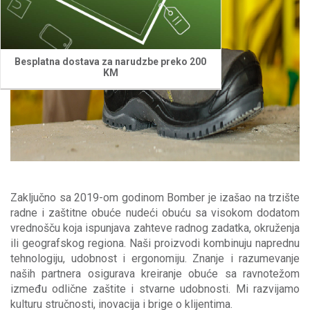
Besplatna dostava za narudzbe preko 200
KM
Zaključno sa 2019-om godinom Bomber je izašao na trzište
radne i zaštitne obuće
nudeći obuću sa visokom dodatom
vrednošču koja ispunjava
zahteve radnog zadatka, okruženja
ili geografskog regiona. Naši proizvodi kombinuju naprednu
tehnologiju, udobnost i ergonomiju. Znanje i razumevanje
naših partnera osigurava kreiranje obuće sa ravnotežom
između odlične zaštite i stvarne udobnosti. Mi razvijamo
kulturu stručnosti, inovacija i brige o klijentima.