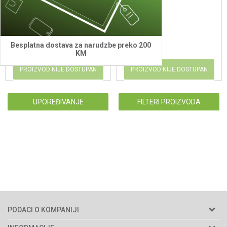
8,20
KM
13,60
KM
Besplatna dostava za narudzbe preko 200
KM
PROIZVOD NIJE DOSTUPAN
PROIZVOD NIJE DOSTUPAN
UPOREĐIVANJE
FILTERI PROIZVODA
PODACI O KOMPANIJI
Agromarket d.o.o.