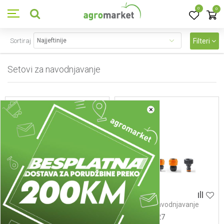
0
0
Sortiraj
Filteri
Setovi za navodnjavanje
2
proizvoda
×
Setovi za navodnjavanje
Setovi za navodnjavanje
Slap set 1/2 5422
Slap set 5427