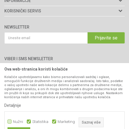
INFORMACIJE
Matični broj: 11003826
O nama
KORISNIČKI SERVIS
Brendovi
Adresa: Industrijska zona 2, broj 8B
Uslovi korišćenja i prodaje
76300 Bijeljina
Katalozi
NEWSLETTER
Politika privatnosti
Saradnja
Email:
webshop@agromarket.ba
Kako kupiti
Prijavite se
Blog
066/44-99-00
Isporuka
Najčešća pitanja
Načini plaćanja
PIB: 4402278140003
Kontakt
VIBER I SMS NEWSLETTER
Pravo na odustajanje
Reklamacije
Ova web-stranica koristi kolačiće
Prijavite se
Povraćaj sredstava
Kolačiće upotrebljavamo kako bismo personalizovali sadržaj i oglase,
omogućili funkcije društvenih medija i analizirali saobraćaj. Isto tako, podatke
Zamjena artikala
o vašoj upotrebi naše web-lokacije delimo s partnerima za društvene medije,
PRATITE NAS
oglašavanje i analizu, a oni ih mogu kombinovati s drugim podacima koje ste
Plaćanje karticama
im pružili ili koje su prikupili dok ste upotrebljavali njihove usluge. Nastavkom
korišćenja naših internet stranica vi prihvatate našu upotrebu kolačića.
Detaljnije
Nužni
Statistika
Marketing
Saznaj više