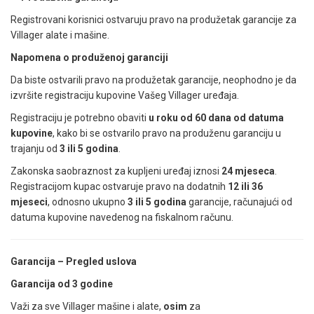
Registrovani korisnici ostvaruju pravo na produžetak garancije za
Villager alate i mašine.
Napomena o produženoj garanciji
Da biste ostvarili pravo na produžetak garancije, neophodno je da
izvršite registraciju kupovine Vašeg Villager uređaja.
Registraciju je potrebno obaviti
u roku od 60 dana od datuma
kupovine
, kako bi se ostvarilo pravo na produženu garanciju u
trajanju od
3 ili 5 godina
.
Zakonska saobraznost za kupljeni uređaj iznosi
24 mjeseca
.
Registracijom kupac ostvaruje pravo na dodatnih
12 ili 36
mjeseci
, odnosno ukupno
3 ili 5 godina
garancije, računajući od
datuma kupovine navedenog na fiskalnom računu.
Garancija – Pregled uslova
Garancija od 3 godine
Važi za sve Villager mašine i alate,
osim
za