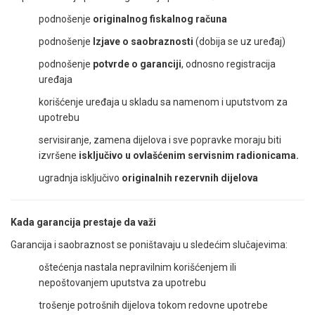
podnošenje
originalnog fiskalnog računa
podnošenje
Izjave o saobraznosti
(dobija se uz uređaj)
podnošenje
potvrde o garanciji
, odnosno registracija
uređaja
korišćenje uređaja u skladu sa namenom i uputstvom za
upotrebu
servisiranje, zamena dijelova i sve popravke moraju biti
izvršene
isključivo u ovlašćenim servisnim radionicama.
ugradnja isključivo
originalnih rezervnih dijelova
Kada garancija prestaje da važi
Garancija i saobraznost se poništavaju u sledećim slučajevima:
oštećenja nastala nepravilnim korišćenjem ili
nepoštovanjem uputstva za upotrebu
trošenje potrošnih dijelova tokom redovne upotrebe