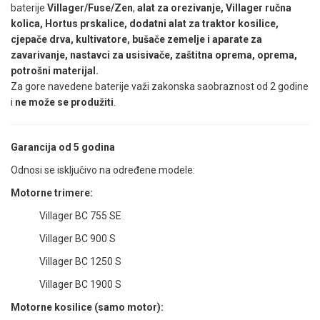
baterije
Villager/Fuse/Zen
,
alat za orezivanje, Villager ručna
kolica, Hortus prskalice, dodatni alat za traktor kosilice,
cjepače drva, kultivatore, bušače zemelje i aparate za
zavarivanje, nastavci za usisivače, zaštitna oprema, oprema,
potrošni materijal.
Za gore navedene baterije važi zakonska saobraznost od 2 godine
i
ne može se produžiti
.
Garancija od 5 godina
Odnosi se isključivo na određene modele:
Motorne trimere:
Villager BC 755 SE
Villager BC 900 S
Villager BC 1250 S
Villager BC 1900 S
Motorne kosilice (samo motor):