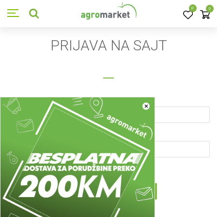
0
0
PRIJAVA NA SAJT
Email adresa:
×
Lozinka:
Zaboravili ste lozinku?
PRIJAVA
Novi korisnik?