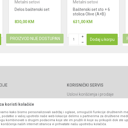
Metalni setovi
Metalni setovi
Delos baštenski set
Baštenski set sto + 6
stolica Olive (A+B)
830,00
KM
631,00
KM
PROIZVOD NIJE DOSTUPAN
Dodaj u korpu
CIJE
KORISNIČKI SERVIS
Uslovi korišćenja i prodaje
Politika privatnosti
a koristi kolačiće
Kako kupiti
vamo kako bismo personalizovali sadržaj i oglase, omogućili funkcije društvenih medi
ko, podatke o vašoj upotrebi naše web-lokacije delimo s partnerima za društvene medi
Isporuka
ogu kombinovati s drugim podacima koje ste im pružili ili koje su prikupili dok ste up
orišćenja naših internet stranica vi prihvatate našu upotrebu kolačića.
Načini plaćanja