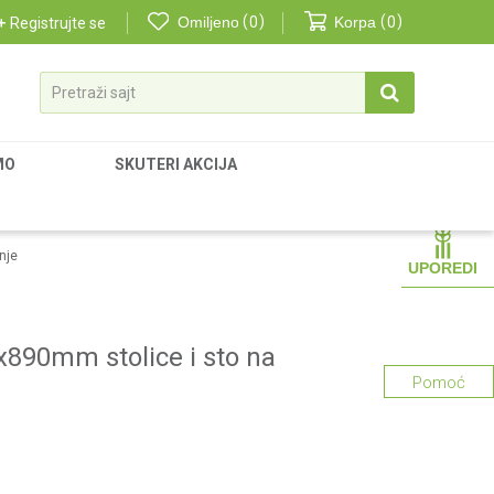
Omiljeno
0
Korpa
0
Registrujte se
Pretraži sajt
MO
SKUTERI AKCIJA
nje
UPOREDI
x890mm stolice i sto na
Pomoć