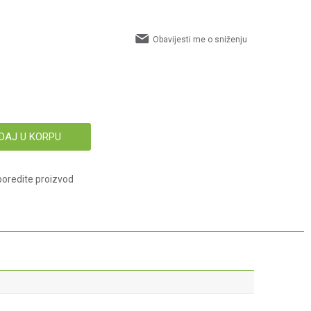
Obavijesti me o sniženju
DAJ U KORPU
oredite proizvod