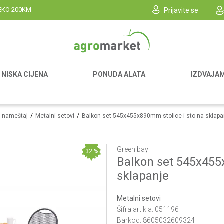
EKO 200KM
Prijavite se
NISKA CIJENA
PONUDA ALATA
IZDVAJA
i nameštaj
Metalni setovi
Balkon set 545x455x890mm stolice i sto na sklapa
Green bay
32
%
Balkon set 545x455
sklapanje
Metalni setovi
Šifra artikla:
051196
Barkod:
8605032609324