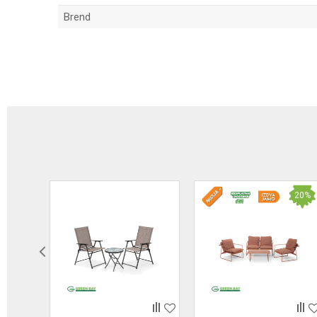
Brend
Ime/Nadimak
Poruka
20
%
Anti-spam zaštita - izračunajte koliko je 6 - 1 :
POŠALJI