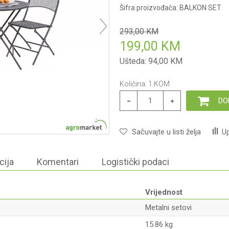
Šifra proizvođača:
BALKON SET
293,00
KM
199,00
KM
Ušteda:
94,00
KM
Količina:
1
KOM
DO
Sačuvajte u listi želja
Up
cija
Komentari
Logistički podaci
Vrijednost
Metalni setovi
15.86 kg