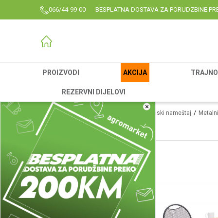
066/44-99-00
BESPLATNA DOSTAVA ZA PORUDZBINE PR
PROIZVODI
AKCIJA
TRAJNO 
REZERVNI DIJELOVI
×
Agromarket
Proizvodi
Garden
Baštenski nameštaj
Metaln