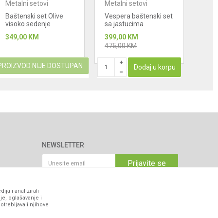
Metalni setovi
Metalni setovi
Meta
Baštenski set Olive
Vespera baštenski set
Bašt
visoko sedenje
sa jastucima
sto+
jast
349,00
KM
399,00
KM
584
475,00
KM
PROIZVOD NIJE DOSTUPAN
Dodaj u korpu
NEWSLETTER
Prijavite se
ja i analizirali
je, oglašavanje i
VIBER I SMS NEWSLETTER
otrebljavali njihove
Prijavite se