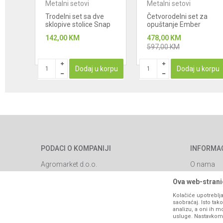
Metalni setovi
Metalni setovi
et za
Trodelni set sa dve
Četvorodelni set za
sklopive stolice Snap
opuštanje Ember
Rest
142,00
KM
478,00
KM
597,00
KM
korpu
Dodaj u korpu
Dodaj u korpu
PODACI O KOMPANIJI
INFORMA
Agromarket d.o.o.
O nama
Brendovi
Matični broj: 11003826
Ova web-stranic
Katalozi
Kolačiće upotreblja
Adresa: Industrijska zona 2, broj 8B
saobraćaj. Isto ta
Saradnja
76300 Bijeljina
analizu, a oni ih m
usluge. Nastavkom k
Blog