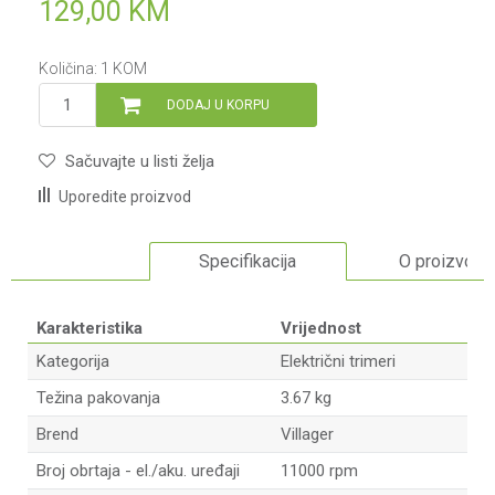
129,00
KM
Količina:
1
KOM
DODAJ U KORPU
Sačuvajte u listi želja
Uporedite proizvod
Specifikacija
O proizvodu
Karakteristika
Vrijednost
Kategorija
Električni trimeri
Težina pakovanja
3.67 kg
Brend
Villager
Broj obrtaja - el./aku. uređaji
11000 rpm