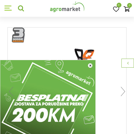
0
0
×