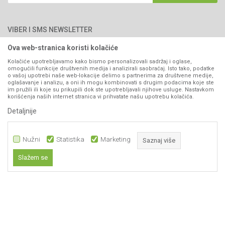
Blog
066/44-99-00
Isporuka
Najčešća pitanja
Načini plaćanja
PIB: 4402278140003
Kontakt
VIBER I SMS NEWSLETTER
Pravo na odustajanje
Reklamacije
Ova web-stranica koristi kolačiće
Prijavite se
Povraćaj sredstava
Kolačiće upotrebljavamo kako bismo personalizovali sadržaj i oglase,
omogućili funkcije društvenih medija i analizirali saobraćaj. Isto tako, podatke
Zamjena artikala
o vašoj upotrebi naše web-lokacije delimo s partnerima za društvene medije,
PRATITE NAS
oglašavanje i analizu, a oni ih mogu kombinovati s drugim podacima koje ste
Plaćanje karticama
im pružili ili koje su prikupili dok ste upotrebljavali njihove usluge. Nastavkom
korišćenja naših internet stranica vi prihvatate našu upotrebu kolačića.
Detaljnije
Nužni
Statistika
Marketing
Saznaj više
Slažem se
129,00
KM
DODAJ U KORPU
Nastojimo da budemo što precizniji u opisu proizvoda, prikazu slika i samih
Nužni
cijena, ali ne možemo garantovati da su sve informacije kompletne i bez
grešaka. Svi artikli prikazani na sajtu su dio naše ponude i ne
Statistika
podrazumijeva da su dostupni u svakom trenutku.
Marketing