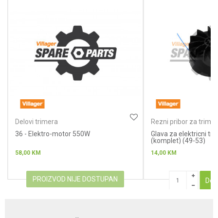
Poruka
Anti-spam zaštita - izračunajte koliko je 9 - 4 :
Delovi trimera
POŠALJI
Rezni pribor za trimer
silkom
36 - Elektro-motor 550W
Glava za elektricni tr
(komplet) (49-53)
58,00
KM
14,00
KM
PROIZVOD NIJE DOSTUPAN
Dod