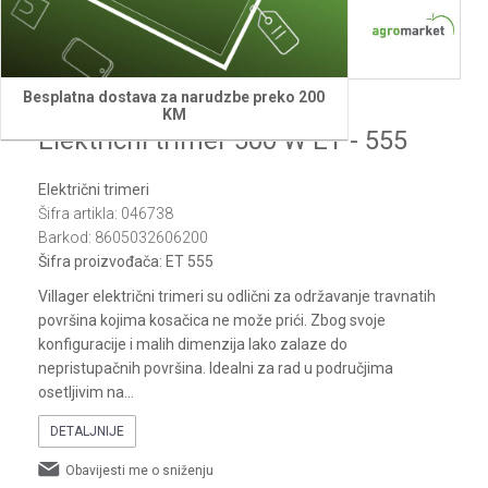
1
2
3
4
5
6
7
8
Besplatna dostava za narudzbe preko 200
Villager
KM
Elektricni trimer 500 W ET - 555
Električni trimeri
Šifra artikla:
046738
Barkod:
8605032606200
Šifra proizvođača:
ET 555
Villager električni trimeri su odlični za održavanje travnatih
površina kojima kosačica ne može prići. Zbog svoje
konfiguracije i malih dimenzija lako zalaze do
nepristupačnih površina. Idealni za rad u područjima
osetljivim na
...
DETALJNIJE
Obavijesti me o sniženju