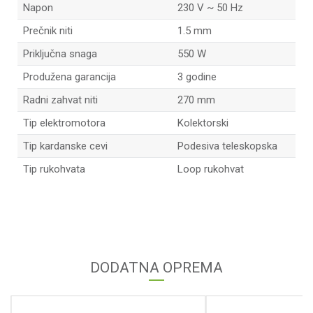
Napon
230 V ~ 50 Hz
Prečnik niti
1.5 mm
Priključna snaga
550 W
Produžena garancija
3 godine
Radni zahvat niti
270 mm
Tip elektromotora
Kolektorski
Tip kardanske cevi
Podesiva teleskopska
Tip rukohvata
Loop rukohvat
Ime/Nadimak
Email adresa
DODATNA OPREMA