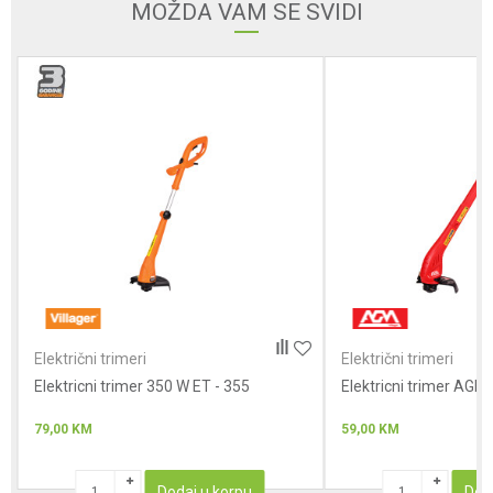
MOŽDA VAM SE SVIDI
Električni trimeri
Električni trimeri
Elektricni trimer 350 W ET - 355
Elektricni trimer AGM
79,00
KM
59,00
KM
Dodaj u korpu
Dod