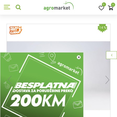
0
0
14
%
×