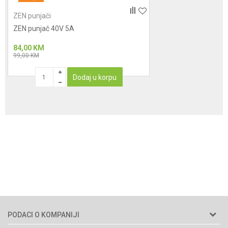
ZEN punjači
ZEN punjač 40V 5A
84,00
KM
99,00
KM
Dodaj u korpu
PODACI O KOMPANIJI