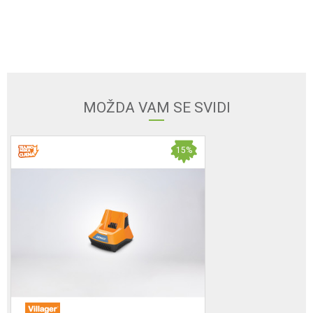
Ime/Nadimak
Email adresa
MOŽDA VAM SE SVIDI
Poruka
15
%
Anti-spam zaštita - izračunajte koliko je 4 + 1 :
POŠALJI