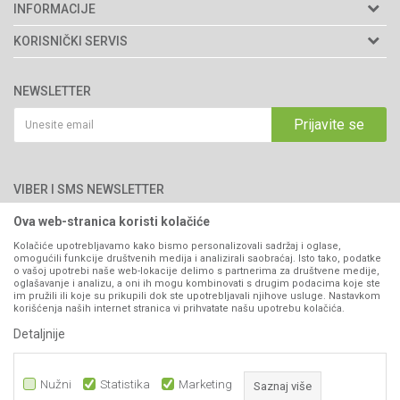
Agromarket d.o.o.
INFORMACIJE
Matični broj: 11003826
O nama
KORISNIČKI SERVIS
Brendovi
Adresa: Industrijska zona 2, broj 8B
Uslovi korišćenja i prodaje
76300 Bijeljina
Katalozi
NEWSLETTER
Politika privatnosti
Saradnja
Email:
webshop@agromarket.ba
Kako kupiti
Prijavite se
Blog
066/44-99-00
Isporuka
Najčešća pitanja
Načini plaćanja
PIB: 4402278140003
Kontakt
VIBER I SMS NEWSLETTER
Pravo na odustajanje
Reklamacije
Ova web-stranica koristi kolačiće
Prijavite se
Povraćaj sredstava
Kolačiće upotrebljavamo kako bismo personalizovali sadržaj i oglase,
omogućili funkcije društvenih medija i analizirali saobraćaj. Isto tako, podatke
Zamjena artikala
o vašoj upotrebi naše web-lokacije delimo s partnerima za društvene medije,
PRATITE NAS
oglašavanje i analizu, a oni ih mogu kombinovati s drugim podacima koje ste
Plaćanje karticama
im pružili ili koje su prikupili dok ste upotrebljavali njihove usluge. Nastavkom
korišćenja naših internet stranica vi prihvatate našu upotrebu kolačića.
Detaljnije
Nužni
Statistika
Marketing
Saznaj više