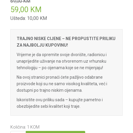
69,00
KM
59,00
KM
Ušteda:
10,00
KM
TRAJNO NISKE CIJENE – NE PROPUSTITE PRILIKU
ZA NAJBOLJU KUPOVINU!
Vrijeme je da opremite svoje dvorište, radionicu i
unaprijedite uživanje na otvorenom uz vrhunsku
tehnologiju – po cijenama koje se ne mijenjaju!
Na ovoj stranici pronaći ćete pažljivo odabrane
proizvode koji su ne samo visokog kvaliteta, već i
dostupni po trajno niskim cijenama.
Iskoristite ovu priliku sada – kupujte pametno i
obezbijedite sebi kvalitet koji traje.
Količina:
1
KOM