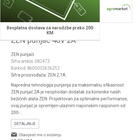
1
2
3
4
Besplatna dostava za narudzbe preko 200
Villager
KM
ZEN punjač 40V 2A
ZEN punjači
Šifra artikla:
082473
Barkod:
8605032636252
Šifra proizvođača:
ZEN 2,1A
Napredna tehnologija punjenja za maksimalnu efikasnost:
ZEN punjač 2A je neophodan dodatak za korisnike naših
bežičnih alata ZEN. Projektovan za optimalne performanse,
ovaj punjač je opremljen ulaznim naponskim rasponom od
200-
...
DETALJNIJE
Obavijesti me o sniženju