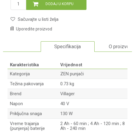
DODAJ U KORPU
Sačuvajte u listi želja
Uporedite proizvod
Specifikacija
O proizvodu
Karakteristika
Vrijednost
Kategorija
ZEN punjači
Težina pakovanja
0.73 kg
Brend
Villager
Napon
40 V
Priključna snaga
130 W
Vreme trajanja
2 Ah - 60 min ; 4 Ah - 120 min ; 8
(punjenja) baterije
Ah - 240 min