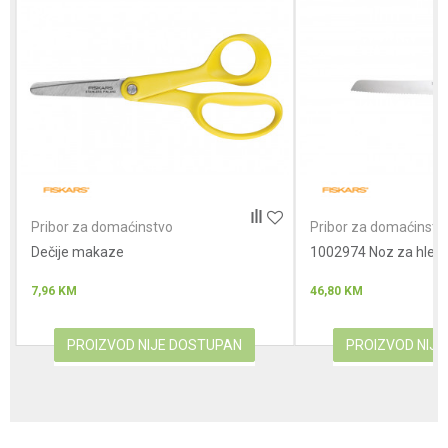
Poruka
Anti-spam zaštita - izračunajte koliko je 2 + 3 :
Pribor za domaćinstvo
Pribor za domaćinstv
Dečije makaze
POŠALJI
1002974 Noz za hleb
7,96
KM
46,80
KM
PROIZVOD NIJE DOSTUPAN
PROIZVOD NIJ