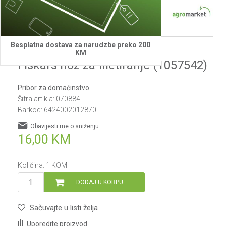
Besplatna dostava za narudzbe preko 200
Fiskars
KM
Fiskars noz za filetiranje (1057542)
Pribor za domaćinstvo
Šifra artikla:
070884
Barkod:
6424002012870
Obavijesti me o sniženju
16,00
KM
Količina:
1
KOM
DODAJ U KORPU
Sačuvajte u listi želja
Uporedite proizvod