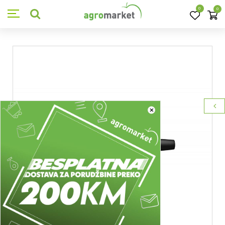
0
0
×