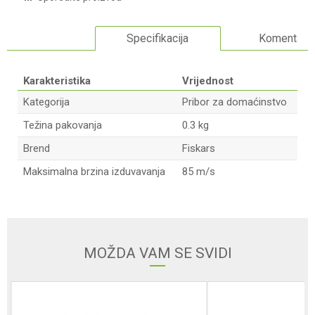
Specifikacija
Komentari
Karakteristika
Vrijednost
Kategorija
Pribor za domaćinstvo
Težina pakovanja
0.3 kg
Brend
Fiskars
Maksimalna brzina izduvavanja
85 m/s
Ime/Nadimak
Email adresa
MOŽDA VAM SE SVIDI