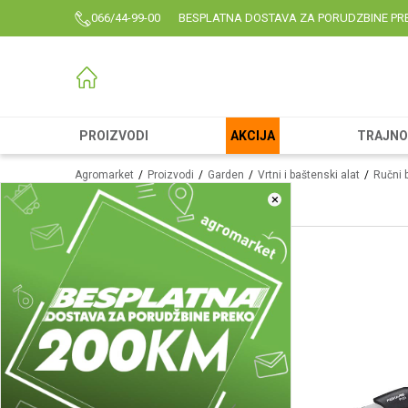
066/44-99-00
BESPLATNA DOSTAVA ZA PORUDZBINE PR
PROIZVODI
AKCIJA
TRAJNO 
Agromarket
Proizvodi
Garden
Vrtni i baštenski alat
Ručni 
×