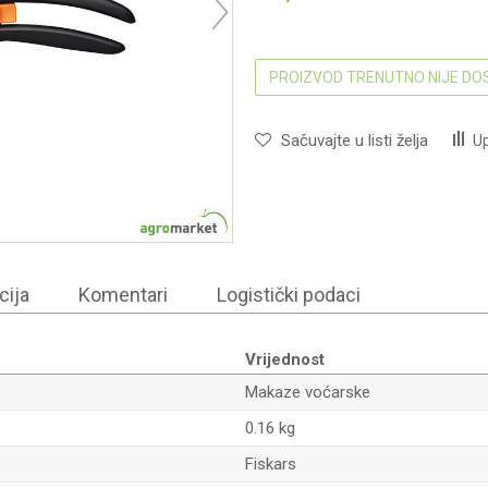
PROIZVOD TRENUTNO NIJE D
Sačuvajte u listi želja
Up
cija
Komentari
Logistički podaci
Vrijednost
Makaze voćarske
0.16 kg
Fiskars