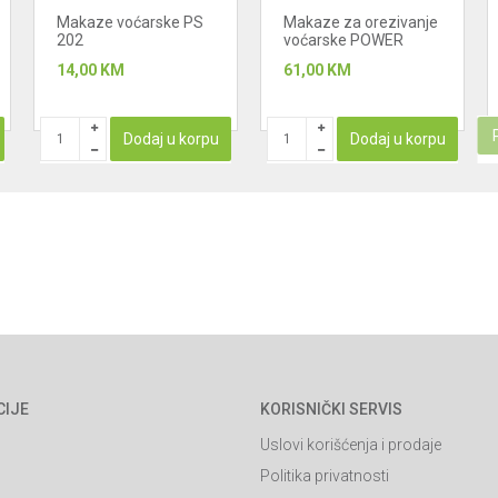
Makaze voćarske PS
Makaze za orezivanje
202
voćarske POWER
LEVER 1057172 P 751
14,00
KM
61,00
KM
Dodaj u korpu
Dodaj u korpu
CIJE
KORISNIČKI SERVIS
Uslovi korišćenja i prodaje
Politika privatnosti