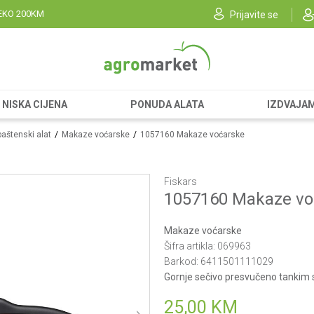
EKO 200KM
Prijavite se
NISKA CIJENA
PONUDA ALATA
IZDVAJA
baštenski alat
Makaze voćarske
1057160 Makaze voćarske
Fiskars
1057160 Makaze vo
Makaze voćarske
Šifra artikla:
069963
Barkod:
6411501111029
Gornje sečivo presvučeno tankim s
25,00
KM