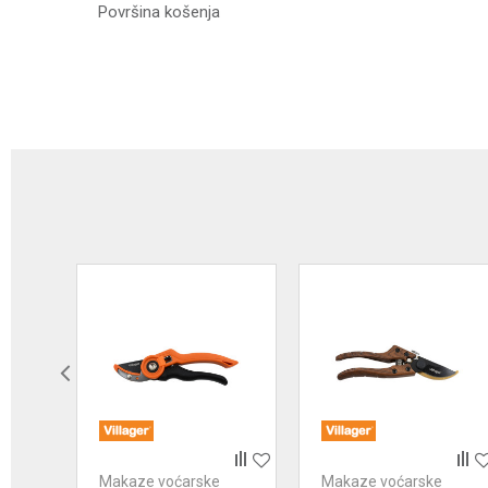
Površina košenja
Ime/Nadimak
Poruka
Anti-spam zaštita - izračunajte koliko je 9 - 4 :
POŠALJI
Makaze voćarske
Makaze voćarske