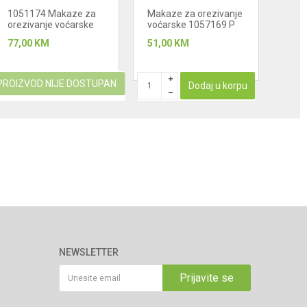
1051174 Makaze za
Makaze za orezivanje
105
orezivanje voćarske
voćarske 1057169 P
orez
541
77,00
KM
51,00
KM
77,0
PROIZVOD NIJE DOSTUPAN
Dodaj u korpu
NEWSLETTER
Prijavite se