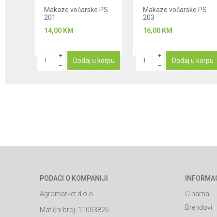
 PS
Makaze voćarske PS
Makaze voćarske PS
201
203
14,00
KM
16,00
KM
korpu
Dodaj u korpu
Dodaj u korpu
PODACI O KOMPANIJI
INFORMA
Agromarket d.o.o.
O nama
Brendovi
Matični broj: 11003826