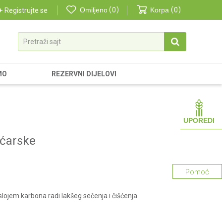
Omiljeno
0
Korpa
0
Registrujte se
Pretraži sajt
MO
REZERVNI DIJELOVI
UPOREDI
ćarske
Pomoć
lojem karbona radi lakšeg sečenja i čišćenja.